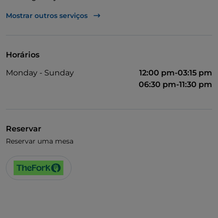
Mastercard
Mostrar outros serviços
TheFork PAY
UnionPay via TheFork PAY
Horários
Visa
Monday - Sunday
12:00 pm-03:15 pm
Acesso para pessoas com deficiência
06:30 pm-11:30 pm
Animais permitidos
Fala-se alemão
Reservar
Fala-se inglês
Reservar uma mesa
Fala-se francês
Menu infantil
Wi-Fi