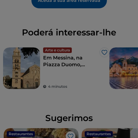
Aceda à sua área reservada
Poderá interessar-lhe
Arte e cultura
Gosto
Em Messina, na
Piazza Duomo,
encontra-se o maior e
mais complexo
relógio astronómico
4 minutos
do mundo
Sugerimos
Restaurantes
Restaurantes