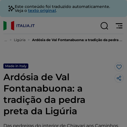
Este conteúdo foi traduzido automaticamente.
Veja o
texto original
.
...
Ligúria
Ardósia de Val Fontanabuona: a tradição da pedra preta da Ligúria
Made in Italy
Gos
Ardósia de Val
Fontanabuona: a
tradição da pedra
preta da Ligúria
Das pedreiras do interior de Chiavari aos Caminhos