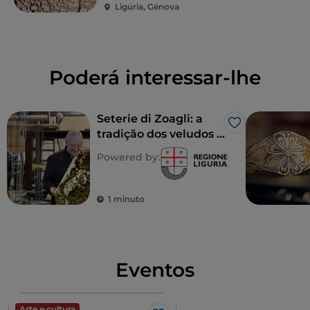
Ligúria, Génova
Poderá interessar-lhe
Seterie di Zoagli: a
Gosto
tradição dos veludos e
da seda Made in Italy
Powered by:
1 minuto
Eventos
Arte e cultura