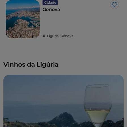
Cidade
Gost
Génova
Ligúria, Génova
Vinhos da Ligúria