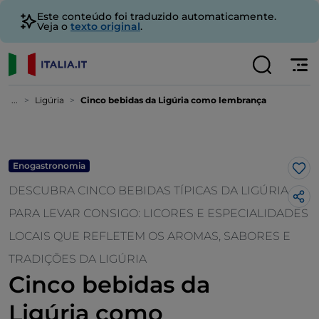
Este conteúdo foi traduzido automaticamente.
Veja o
texto original
.
...
Ligúria
Cinco bebidas da Ligúria como lembrança
Enogastronomia
Gos
DESCUBRA CINCO BEBIDAS TÍPICAS DA LIGÚRIA
PARA LEVAR CONSIGO: LICORES E ESPECIALIDADES
LOCAIS QUE REFLETEM OS AROMAS, SABORES E
TRADIÇÕES DA LIGÚRIA
Cinco bebidas da
Ligúria como