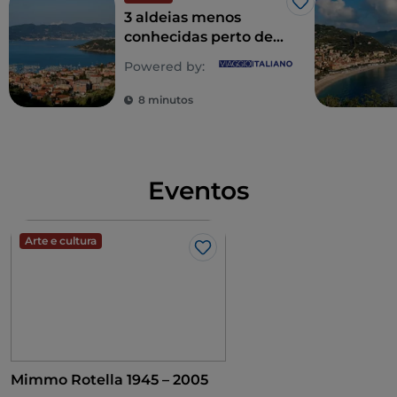
Gosto
3 aldeias menos
conhecidas perto de
Cinque Terre, na
Powered by:
Ligúria do Levante
8 minutos
Eventos
Arte e cultura
Gosto
Mimmo Rotella 1945 – 2005