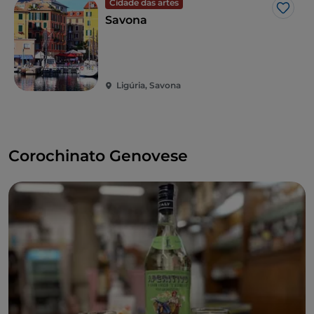
Cidade das artes
Gost
Savona
Ligúria, Savona
Corochinato Genovese