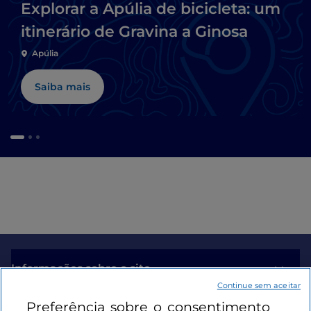
Explorar a Apúlia de bicicleta: um
itinerário de Gravina a Ginosa
Apúlia
Saiba mais
Informações sobre o site
Continue sem aceitar
Preferência sobre o consentimento
Ligações úteis