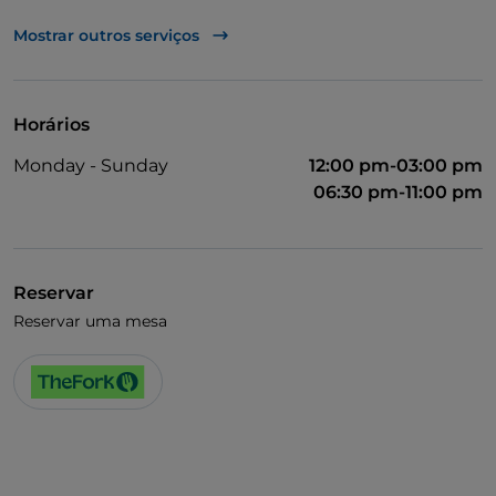
TheFork PAY
Mostrar outros serviços
UnionPay via TheFork PAY
Visa
Horários
Cocktail
Monday - Sunday
12:00 pm-03:00 pm
Fala-se inglês
06:30 pm-11:00 pm
Fala-se francês
Menu infantil
Reservar
Wi-Fi
Reservar uma mesa