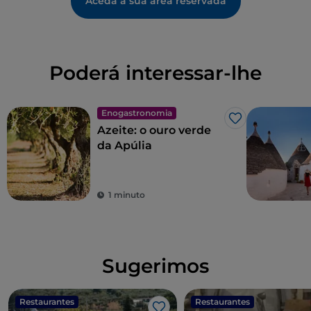
Aceda à sua área reservada
Poderá interessar-lhe
Enogastronomia
Gosto
Azeite: o ouro verde
da Apúlia
1 minuto
Sugerimos
Restaurantes
Restaurantes