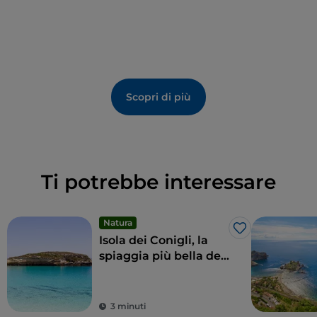
Scopri di più
Ti potrebbe interessare
Natura
Like
Isola dei Conigli, la
spiaggia più bella del
mondo è a
Lampedusa
3 minuti