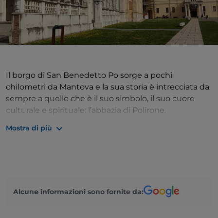
Il borgo di San Benedetto Po sorge a pochi
chilometri da Mantova e la sua storia è intrecciata da
sempre a quello che è il suo simbolo, il suo cuore
culturale e spirituale: l’abbazia di Polirone.
Anticamente, infatti, il paese si chiamava San
Mostra di più
Benedetto in Polirone, per la presenza del
monastero benedettino fondato nel 1007 da Tedaldo
di Canossa sull’isola che sorgeva tra il fume Po e il
Lirone. Il borgo si è sviluppato nel tempo in riva al
fume intorno a questo complesso monastico, che
Alcune informazioni sono fornite da:
ancora oggi è luogo di turismo religioso e di
pellegrinaggio, ma anche meta degli appassionati
d’arte per il suo valore culturale e architettonico.