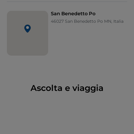
Intorno, il fume e la campagna lombarda, una
pianura verdissima tutta da scoprire.
San Benedetto Po
46027 San Benedetto Po MN, Italia
Ascolta e viaggia