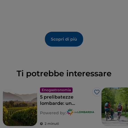
Scopri di più
Ti potrebbe interessare
Enogastronomia
Like
5 prelibatezze
lombarde: un
territorio tutto da
Powered by:
gustare
2 minuti