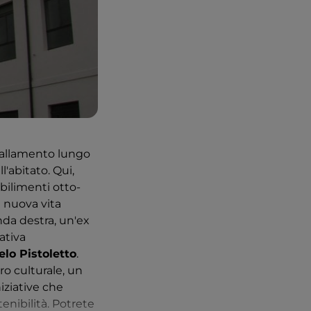
vvallamento lungo
'abitato. Qui,
bilimenti otto-
a nuova vita
nda destra, un'ex
iativa
lo Pistoletto
.
ro culturale, un
niziative che
tenibilità. Potrete