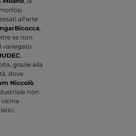
A
Milano
, la
amorfosi
ssati all'arte
HangarBicocca
,
ntre se non
l variegato
UDEC
.
ta, grazie alla
tà, dove
ium Niccolò
ndustriale non
 vicina
stici.