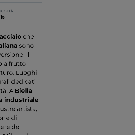
ICOLTÀ
le
acciaio
che
taliana
sono
ersione. Il
 a frutto
uturo. Luoghi
rali dedicati
ità. A
Biella
,
a industriale
lustre artista,
one di
ere del