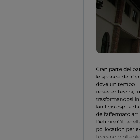
Gran parte del pa
le sponde del Cerv
dove un tempo l'im
novecenteschi, ful
trasformandosi in 
lanificio ospita d
dell'affermato art
Definire Cittadell
po' location per e
toccano molteplici 