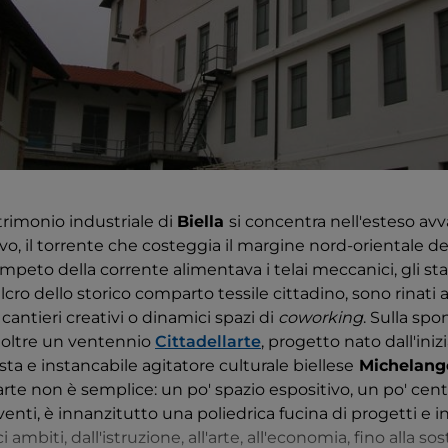
trimonio industriale di
Biella
si concentra nell'esteso a
o, il torrente che costeggia il margine nord-orientale dell
peto della corrente alimentava i telai meccanici, gli sta
cro dello storico comparto tessile cittadino, sono rinati 
cantieri creativi o dinamici spazi di
coworking
. Sulla spo
a oltre un ventennio
Cittadellarte
, progetto nato dall'iniz
ista e instancabile agitatore culturale biellese
Michelange
arte non è semplice: un po' spazio espositivo, un po' cent
venti, è innanzitutto una poliedrica fucina di progetti e i
ambiti, dall'istruzione, all'arte, all'economia, fino alla sos