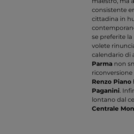
maestro, ma an
consistente er
cittadina in hu
contemporanea
se preferite la
volete rinunci
calendario di a
Parma
non sme
riconversione 
Renzo Piano
Paganini
. Inf
lontano dal ce
Centrale Mon