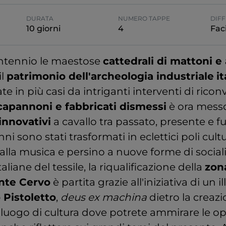
DURATA
NUMERO TAPPE
DIFF
10 giorni
4
Faci
entennio le maestose
cattedrali di mattoni e 
il
patrimonio dell'archeologia industriale
i
te in più casi da intriganti interventi di riconv
capannoni e fabbricati dismessi
è ora messo
innovativi
a cavallo tra passato, presente e f
ni sono stati trasformati in eclettici poli cultu
e, alla musica e persino a nuove forme di social
italiane del tessile, la riqualificazione della
zon
nte Cervo
è partita grazie all'iniziativa di un il
 Pistoletto
,
deus ex machina
dietro la creazi
, luogo di cultura dove potrete ammirare le op