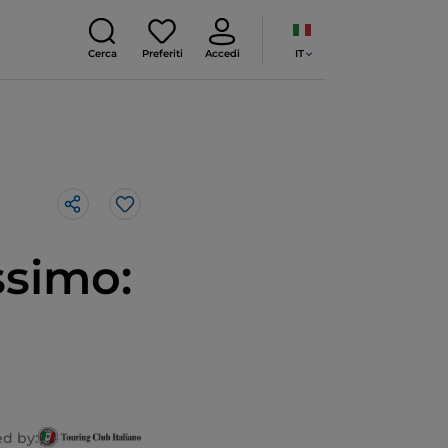
IT
Cerca
Preferiti
Accedi
Like
ssimo:
d by: