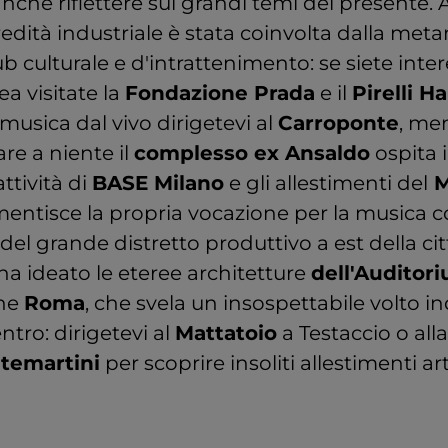
che riflettere sui grandi temi del presente. 
edità industriale è stata coinvolta dalla met
b culturale e d'intrattenimento: se siete intere
 visitate la
Fondazione Prada
e il
Pirelli 
 musica dal vivo dirigetevi al
Carroponte
, me
are a niente il
complesso ex Ansaldo
ospita i
ttività di
BASE Milano
e gli allestimenti del
M
ntisce la propria vocazione per la musica col
del grande distretto produttivo a est della cit
ha ideato le eteree architetture
dell'Auditor
ine
Roma
, che svela un insospettabile volto i
ntro: dirigetevi al
Mattatoio
a Testaccio o alla
temartini
per scoprire insoliti allestimenti arti