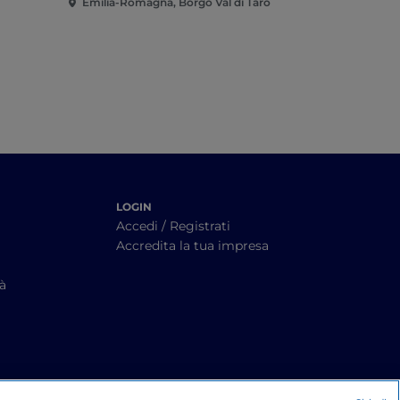
Emilia-Romagna, Borgo Val di Taro
Emilia-Rom
LOGIN
Accedi / Registrati
Accredita la tua impresa
tà