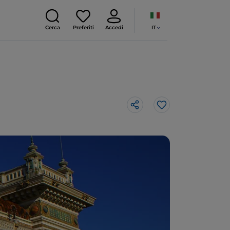
IT
Cerca
Preferiti
Accedi
Like