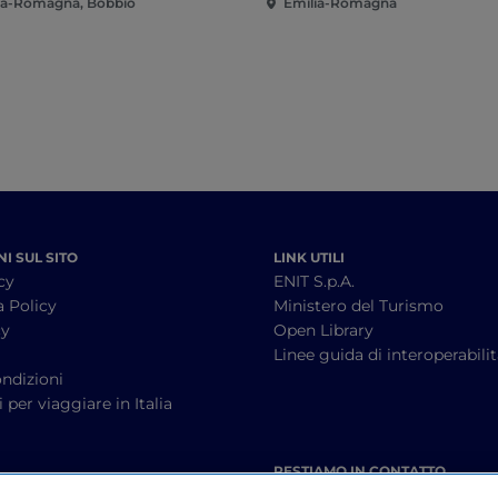
ia-Romagna, Bobbio
Emilia-Romagna
I SUL SITO
LINK UTILI
cy
ENIT S.p.A.
a Policy
Ministero del Turismo
cy
Open Library
à
Linee guida di interoperabili
ndizioni
 per viaggiare in Italia
RESTIAMO IN CONTATTO