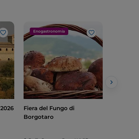
Enogastronomia
Arte e cu
Like
Like
 2026
Fiera del Fungo di
Man Ray:
Borgotaro