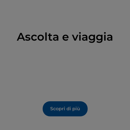
uso da Maria Luisa d’Austria
, duchessa regnante
ività della rinomata
stazione termale
,
che
no della belle époque, quando si trasformò nella
ropa.
Ascolta e viaggia
te e cura di bellezza
Berzieri, trionfo dello stile liberty firmato da
 pitture di Galileo Chini, ospita il centro
uatici e Kneipp, trattamenti di scrub, bagno
i orientali, ayurvedici e hot stone
, e il Centro
ilitazione in acqua, che comprende balneoterapia,
le.
e delle
Terme Zoja
, immerse nel verde del parco
cura e prevenzione di malattie artroreumatiche,
Scopri di più
e e un
Centro di idroterapia e medicina estetica
cqua, icon dropercorsi vascolari e trattamenti per la