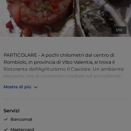
1/10
PARTICOLARE - A pochi chilometri dal centro di
Rombiolo, in provincia di Vibo Valentia, si trova il
Ristorante dell'Agriturismo Il Casolare. Un ambiente
elegante, ma al contempo cordiale ed accogliente,
impreziosito da un arredamento rustico,
Mostra di più
caratterizzato dalle pareti con mattoncini a vista.
PER OGNI PALATO - Il locale propone un menù
Servizi
ampio e vario, con portate preparate seguendo le
ricette tipiche della tradizione mediterranea, con
Bancomat
molte incursioni in quella regionale calabrese. I piatti
Mastercard