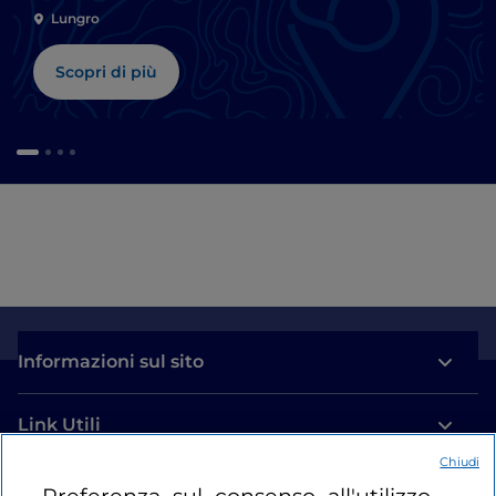
Lungro
Scopri di più
Informazioni sul sito
Link Utili
Chiudi
Login