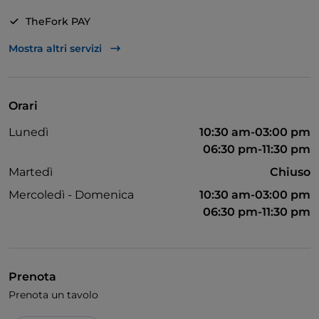
a base di pesce sono numericamente superiori, ma
non mancano le proposte di terra.
TheFork PAY
Unionpay via TheFork PAY
Mostra altri servizi
DESSERT - Assolutamente consigliati gli squisiti dolci
della casa.
Visa
Accesso disabili
Orari
Animali ammessi
Lunedì
10:30 am-03:00 pm
06:30 pm-11:30 pm
Martedì
Chiuso
Mercoledì - Domenica
10:30 am-03:00 pm
06:30 pm-11:30 pm
Prenota
Prenota un tavolo