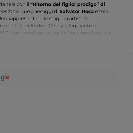
 tela con il ​
“​​Ritorno del figliol prodigo​​​”​​​ di
Giordano
​, due paesaggi di​
Salvator Rosa
​e tele
en rappresentate le stagioni artistiche
 una tela di Andrea Cefaly raffigurante un
 1860, due grandi paesaggi di Giuseppe Benassai
ssante artista nato a Reggio di Calabria, alcuni
antico dei Cantici del cosentino Enrico Salfi. Tra le
 ​di Locri, busto in marmo di Francesco Jerace, e opere
o Monteleone. ​
Nella sezione dedicata al
n disegno a china di Renato Guttuso​.