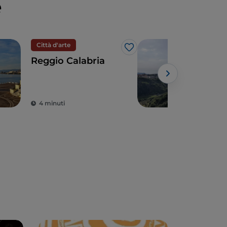
e
Città d'arte
Arte
Like
Reggio Calabria
Cata
tra 
4 minuti
6 m