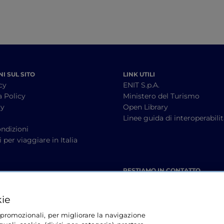
I SUL SITO
LINK UTILI
cy
ENIT S.p.A.
a Policy
Ministero del Turismo
cy
Open Library
à
Linee guida di interoperabili
ndizioni
 per viaggiare in Italia
RESTIAMO IN CONTATTO
kie
tà promozionali, per migliorare la navigazione