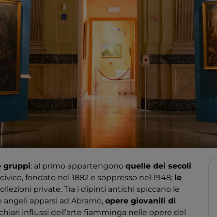
e gruppi
​: al primo appartengono
​quelle dei secoli
civico, fondato nel 1882 e soppresso nel 1948;
​le
llezioni private. Tra i dipinti antichi spiccano le
e angeli apparsi ad Abramo, ​
opere giovanili di ​​
chiari influssi dell’arte fiamminga nelle opere del