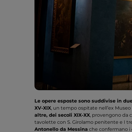
Le opere esposte sono suddivise in du
XV-XIX
​, un tempo ospitate nell’ex Museo 
altre, dei secoli XIX-XX
​, provengono da co
tavolette con S. Girolamo penitente e I tr
Antonello da Messina
​ che confermano i 