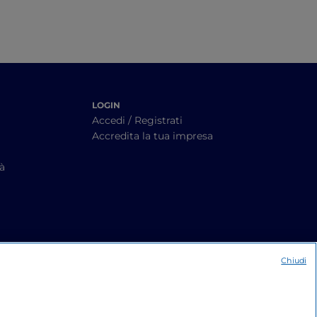
LOGIN
Accedi / Registrati
Accredita la tua impresa
tà
Chiudi