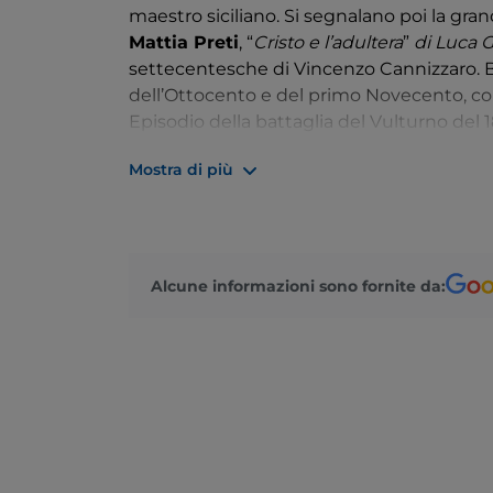
maestro siciliano. Si segnalano poi la grande
Mattia Preti
​, ​“​​
Cristo e l’adultera
​​​”​​​
di Luca 
settecentesche di Vincenzo Cannizzaro. B
dell’Ottocento e del primo Novecento, con
Episodio della battaglia del Vulturno del
(La quiete, 1868; Aspromonte, 1869), intere
Mostra di più
paesaggi del reggino Ignazio Fieschi e il C
sculture, degne di nota la ​“​​
Nasside
​​​”​​​
donate dallo scultore calabrese Alessandr
Novecento calabrese è esposto anche u
Alcune informazioni sono fornite da: