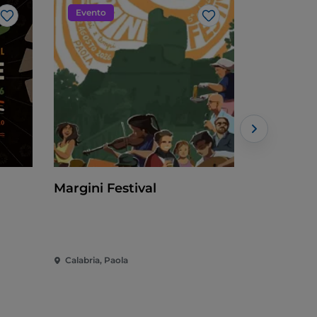
Evento
Evento
Like
Like
Margini Festival
Cleto Fes
Calabria, Paola
Calabria, C