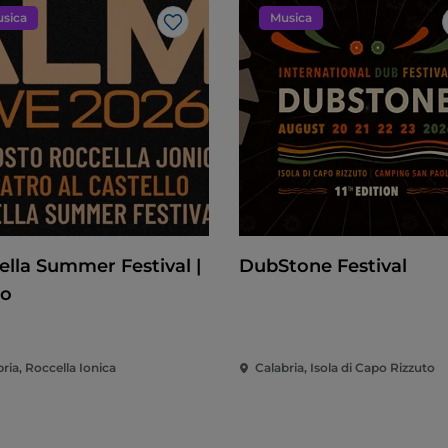
sica
Musica
Like
ella Summer Festival |
DubStone Festival
mo
ria, Roccella Ionica
Calabria, Isola di Capo Rizzuto