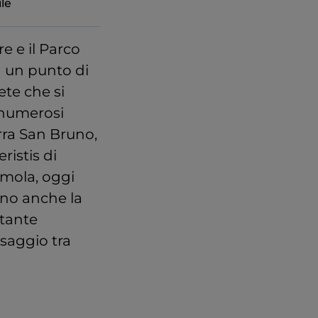
le
re e il Parco
a un punto di
ete che si
 numerosi
erra San Bruno,
ristis di
mola, oggi
ono anche la
 tante
ssaggio tra