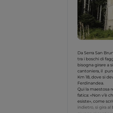
Da Serra San Bruno
tra i boschi di fag
bisogna girare a s
cantoniera, il pun
Km 18, dove si deve
Ferdinandea.
Qui la maestosa r
fatica: «Non v’è 
esiste», come scri
indietro, si gira a