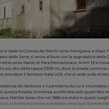
 si risale la Ciclovia dei Parchi verso Mongiana. e dopo 7
gete delle Serre, si arriva al bivio con la segnaletica della
inistra verso Nardo di Pace/Monasterace. Al Km 13 si trova
to più alto della tappa (1309 m), dove la strada comincia 
 prendere il Sentiero Italia U09, che si vede sulla sinistra
esidenza dei Borbone e il panorama da cui è circondata 
che questa foresta, immensa, sconfinata: solo quest’alta 
veva Matilde Serao che nel 1886 era stata in questi luoghi
l bivio a sinistra e si torna a pedalare verso sud. Scendend