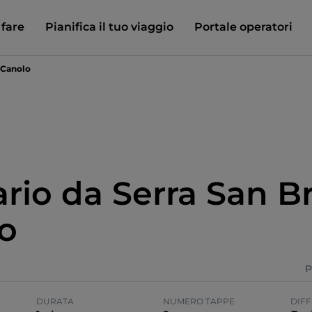
 fare
Pianifica il tuo viaggio
Portale operatori
a Canolo
ario da Serra San B
o
P
DURATA
NUMERO TAPPE
DIFF