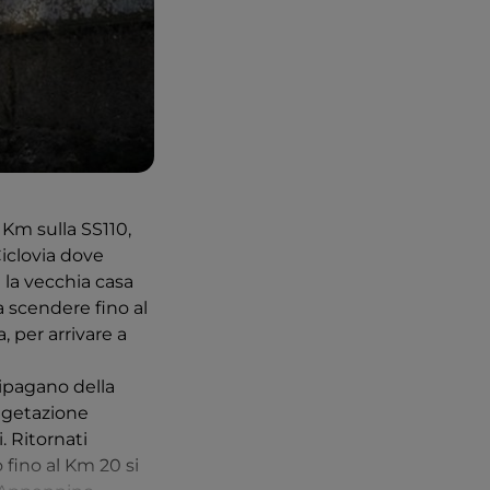
 Km sulla SS110,
 Ciclovia dove
 la vecchia casa
a scendere fino al
, per arrivare a
ripagano della
vegetazione
. Ritornati
o fino al Km 20 si