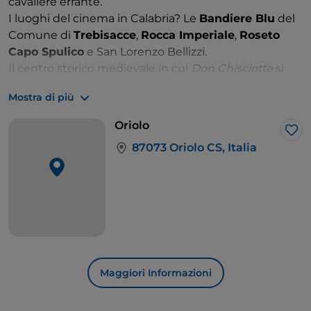
cavaliere errante.
I luoghi del cinema in Calabria? Le
Bandiere Blu
del
Comune di
Trebisacce
,
Rocca Imperiale
,
Roseto
Capo Spulico
e San Lorenzo Bellizzi.
Il centro storico medievale in cui
Don Chisciotte
si
aggira in cerca di avventure? Il suggestivo abitato di
Mostra di più
Oriolo
, tra
I Borghi più Belli d'Italia
in Calabria.
Adagiato ai piedi del suo castello, alle falde del
Parco
Oriolo
Nazionale del Pollino
, il borgo seicentesco appare
Lik
87073 Oriolo CS, Italia
sospeso nel tempo, come se da un momento all'altro
ci si possa imbattere davvero in un personaggio
medievale.
Maggiori Informazioni