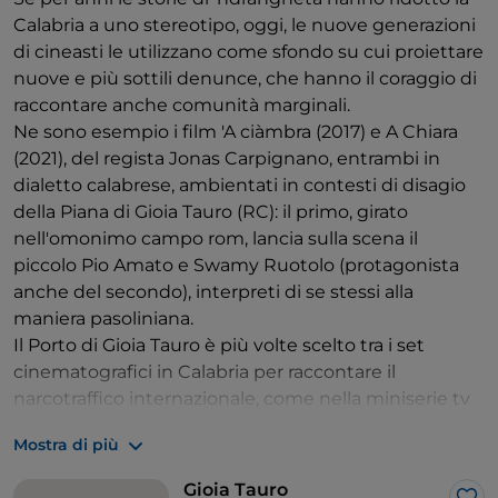
Calabria a uno stereotipo, oggi, le nuove generazioni
di cineasti le utilizzano come sfondo su cui proiettare
nuove e più sottili denunce, che hanno il coraggio di
raccontare anche comunità marginali.
Ne sono esempio i film 'A ciàmbra (2017) e A Chiara
(2021), del regista Jonas Carpignano, entrambi in
dialetto calabrese, ambientati in contesti di disagio
della Piana di Gioia Tauro (RC): il primo, girato
nell'omonimo campo rom, lancia sulla scena il
piccolo Pio Amato e Swamy Ruotolo (protagonista
anche del secondo), interpreti di se stessi alla
maniera pasoliniana.
Il Porto di Gioia Tauro è più volte scelto tra i set
cinematografici in Calabria per raccontare il
narcotraffico internazionale, come nella miniserie tv
ZeroZeroZero (2020) scritta e diretta da Francesco
Mostra di più
Sollima e ispirata all'omonimo romanzo dello
scrittore Roberto Saviano.
Gioia Tauro