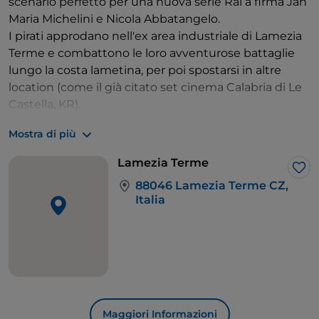
scenario perfetto per una nuova serie Rai a firma Jan
Maria Michelini e Nicola Abbatangelo.
I pirati approdano nell'ex area industriale di Lamezia
Terme e combattono le loro avventurose battaglie
lungo la costa lametina, per poi spostarsi in altre
location (come il già citato set cinema Calabria di Le
Castella, KR).
Il centro storico di Nicastro è, invece, lo sfondo in cui
Mostra di più
è ambientata la storia di Michele Scimone (alias,
Beppe Fiorello) e Fatima (alias, Cristina Parcu)
Lamezia Terme
protagonisti del film L'afide e la formica (2021), del
Lik
88046 Lamezia Terme CZ,
regista calabrese Mario Vitale. Una storia di riscatto
Italia
umano e sociale ispirata alla tradizionale Maratona di
Sant'Antonio che ogni anno attraversa le vie del
centro fino alla sommità su cui sorgono i resti
del
Castello Normanno-Svevo
.
Maggiori Informazioni