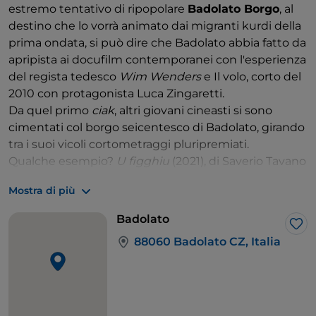
estremo tentativo di ripopolare
Badolato Borgo
, al
destino che lo vorrà animato dai migranti kurdi della
prima ondata, si può dire che Badolato abbia fatto da
apripista ai docufilm contemporanei con l'esperienza
del regista tedesco
Wim Wenders
e Il volo, corto del
2010 con protagonista Luca Zingaretti.
Da quel primo
ciak
, altri giovani cineasti si sono
cimentati col borgo seicentesco di Badolato, girando
tra i suoi vicoli cortometraggi pluripremiati.
Qualche esempio?
U figghiu
(2021), di Saverio Tavano
con protagonista l'attore badolatese Francesco
Mostra di più
Gallelli, insieme a Fabrizio Ferracane e Anna Maria De
Luca; Il paese interiore (2021) e Il mare nascosto
Badolato
(2024) di Luca Calvetta, entrambi con la
Lik
88060 Badolato CZ, Italia
partecipazione di Ascanio Celestini.