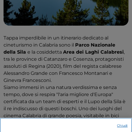
Tappa imperdibile in un itinerario dedicato al
cineturismo in Calabria sono il
Parco Nazionale
della Sila
e la cosiddetta
Area dei Laghi Calabresi
,
tra le province di Catanzaro e Cosenza, protagonisti
assoluti di Regina (2020), film del regista calabrese
Alessandro Grande con Francesco Montanari e
Ginevra Francesconi.
Siamo immersi in una natura verdissima e senza
tempo, dove si respira "l'aria migliore d'Europa"
certificata da un team di esperti e il Lupo della Sila è
il re indiscusso di questi boschi. Uno dei luoghi del
cinema Calabria di grande poesia, visitabile in bici
attraverso la
Ciclovia dei Parchi
, in un
trekking
a
Chiudi
piedi o a cavallo e, ovviamente, con un giro in barca