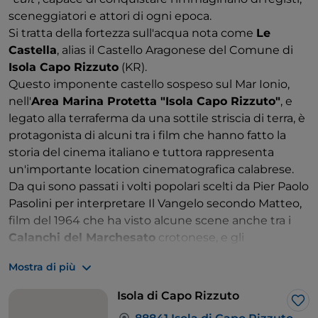
sceneggiatori e attori di ogni epoca.
Si tratta della fortezza sull'acqua nota come
Le
Castella
, alias il Castello Aragonese del Comune di
Isola Capo Rizzuto
(KR).
Questo imponente castello sospeso sul Mar Ionio,
nell'
Area Marina Protetta "Isola Capo Rizzuto"
, e
legato alla terraferma da una sottile striscia di terra, è
protagonista di alcuni tra i film che hanno fatto la
storia del cinema italiano e tuttora rappresenta
un'importante location cinematografica calabrese.
Da qui sono passati i volti popolari scelti da Pier Paolo
Pasolini per interpretare Il Vangelo secondo Matteo,
film del 1964 che ha visto alcune scene anche tra i
Calanchi del Marchesato
crotonese, e gli
improbabili crociati al seguito di Vittorio Gassman e
Mostra di più
Gian Maria Volonté in L'armata Brancaleone, film del
1966 di Mario Monicelli.
Isola di Capo Rizzuto
Lik