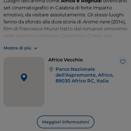
Luoghi dell'anima come
Africo e Roghudi
diventano
set cinematografici in Calabria di forte impatto
emotivo, da visitare assolutamente. Gli stessi luoghi
fanno da sfondo alla dura storia di
Anime nere
(2014),
film di Francesco Munzi tratto dal romanzo omonimo
dello scrittore calabrese Gioacchino Criaco, con
Fabrizio Ferracane e gli attori calabresi Peppino
Mostra di più
Mazzotta e Marco Leonardi.
Tappa perfetta per sostare nell'Aspromonte
Africo Vecchio
cinematografico è il paese di
Bova
, piccola capitale
Lik
Parco Nazionale
grecanica dove scoprire i segreti della minoranza
dell'Aspromonte, Africo,
etnolinguistica che ancora oggi parla l'antico Greco
89030 Africo RC, Italia
di Calabria e conserva usi e costumi propri.
Maggiori Informazioni