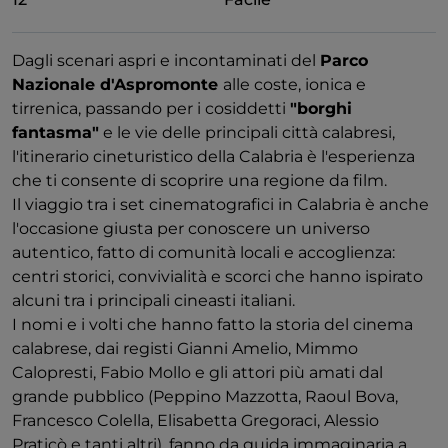
Dagli scenari aspri e incontaminati del
Parco
Nazionale d'Aspromonte
alle coste, ionica e
tirrenica, passando per i cosiddetti
"borghi
fantasma"
e le vie delle principali città calabresi,
l'itinerario cineturistico della Calabria è l'esperienza
che ti consente di scoprire una regione da film.
Il viaggio tra i set cinematografici in Calabria è anche
l'occasione giusta per conoscere un universo
autentico, fatto di comunità locali e accoglienza:
centri storici, convivialità e scorci che hanno ispirato
alcuni tra i principali cineasti italiani.
I nomi e i volti che hanno fatto la storia del cinema
calabrese, dai registi Gianni Amelio, Mimmo
Calopresti, Fabio Mollo e gli attori più amati dal
grande pubblico (Peppino Mazzotta, Raoul Bova,
Francesco Colella, Elisabetta Gregoraci, Alessio
Praticò e tanti altri), fanno da guida immaginaria a