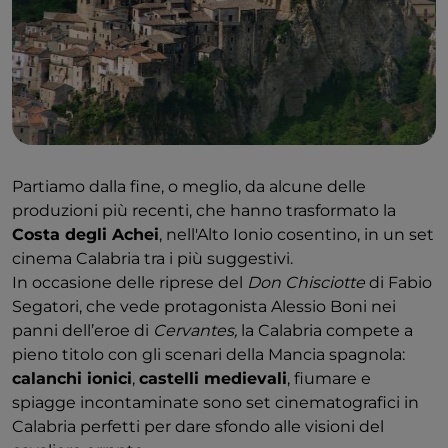
Partiamo dalla fine, o meglio, da alcune delle
produzioni più recenti, che hanno trasformato la
Costa degli Achei
, nell'Alto Ionio cosentino, in un set
cinema Calabria tra i più suggestivi.
In occasione delle riprese del
Don Chisciotte
di Fabio
Segatori, che vede protagonista Alessio Boni nei
panni dell’eroe di
Cervantes,
la Calabria compete a
pieno titolo con gli scenari della Mancia spagnola:
calanchi ionici
,
castelli medievali
, fiumare e
spiagge incontaminate sono set cinematografici in
Calabria perfetti per dare sfondo alle visioni del