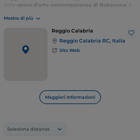
dalle
opere d'arte contemporanea di Rabarama
, il
Duomo
e il
Teatro "Cilea"
, lungo Corso Garibaldi, o la
Mostra di più
scala mobile che conduce al quartiere della
Giudecca?
Reggio Calabria
Lik
Reggio Calabria RC, Italia
Sito Web
Maggiori Informazioni
Seleziona distanza