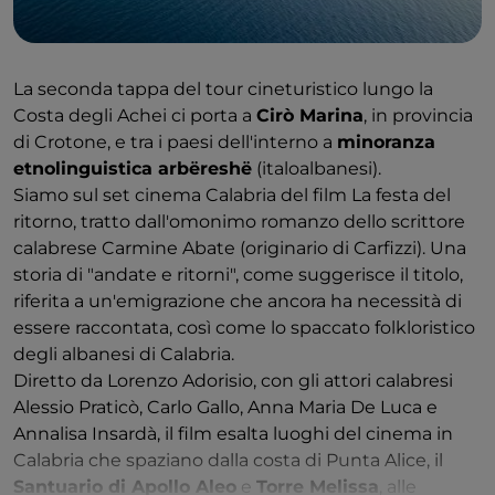
La seconda tappa del tour cineturistico lungo la
Costa degli Achei ci porta a
Cirò Marina
, in provincia
di Crotone, e tra i paesi dell'interno a
minoranza
etnolinguistica arbëreshë
(italoalbanesi).
Siamo sul set cinema Calabria del film La festa del
ritorno, tratto dall'omonimo romanzo dello scrittore
calabrese Carmine Abate (originario di Carfizzi). Una
storia di "andate e ritorni", come suggerisce il titolo,
riferita a un'emigrazione che ancora ha necessità di
essere raccontata, così come lo spaccato folkloristico
degli albanesi di Calabria.
Diretto da Lorenzo Adorisio, con gli attori calabresi
Alessio Praticò, Carlo Gallo, Anna Maria De Luca e
Annalisa Insardà, il film esalta luoghi del cinema in
Calabria che spaziano dalla costa di Punta Alice, il
Santuario di Apollo Aleo
e
Torre Melissa
, alle