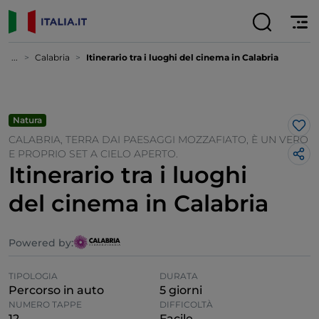
...
Calabria
Itinerario tra i luoghi del cinema in Calabria
Natura
Lik
CALABRIA, TERRA DAI PAESAGGI MOZZAFIATO, È UN VERO
E PROPRIO SET A CIELO APERTO.
Itinerario tra i luoghi
del cinema in Calabria
Powered by:
TIPOLOGIA
DURATA
Percorso in auto
5 giorni
NUMERO TAPPE
DIFFICOLTÀ
12
Facile