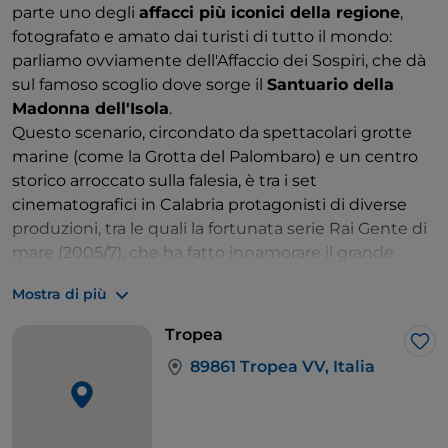
parte uno degli
affacci più iconici della regione
,
fotografato e amato dai turisti di tutto il mondo:
parliamo ovviamente dell'Affaccio dei Sospiri, che dà
sul famoso scoglio dove sorge il
Santuario della
Madonna dell'Isola
.
Questo scenario, circondato da spettacolari grotte
marine (come la Grotta del Palombaro) e un centro
storico arroccato sulla falesia, è tra i set
cinematografici in Calabria protagonisti di diverse
produzioni, tra le quali la fortunata serie Rai Gente di
mare (2005/7), che ha fatto innamorare il grande
pubblico del mare di Tropea, Bandiera Blu, attraverso
Mostra di più
le vicende della Capitaneria di Porto immaginata da
Alfredo Peyretti e Vittorio De Sisti, con protagonisti
Tropea
Lorenzo Crespi e Valeria Gravina.
Lik
89861 Tropea VV, Italia