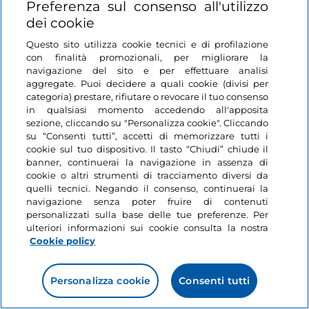
Preferenza sul consenso all'utilizzo
fra i laghi.
dei cookie
Il centro storico e i dintorni di
San Giovanni in Fiore
(CS), paese natale dell'
abate Gioacchino da Fiore
,
Questo sito utilizza cookie tecnici e di profilazione
Mostra di più
con finalità promozionali, per migliorare la
sono tra i principali luoghi scelti per ambientare
navigazione del sito e per effettuare analisi
questa delicata storia di un rapporto padre-figlia.
aggregate. Puoi decidere a quali cookie (divisi per
Parco Nazionale della Sila
Lik
categoria) prestare, rifiutare o revocare il tuo consenso
87066 Longobucco CS, Italia
in qualsiasi momento accedendo all'apposita
sezione, cliccando su "Personalizza cookie". Cliccando
+39 0984 537109
su “Consenti tutti”, accetti di memorizzare tutti i
Sito Web
cookie sul tuo dispositivo. Il tasto “Chiudi” chiude il
banner, continuerai la navigazione in assenza di
cookie o altri strumenti di tracciamento diversi da
quelli tecnici. Negando il consenso, continuerai la
navigazione senza poter fruire di contenuti
personalizzati sulla base delle tue preferenze. Per
ulteriori informazioni sui cookie consulta la nostra
Maggiori Informazioni
Cookie policy
Personalizza cookie
Consenti tutti
Seleziona distanza