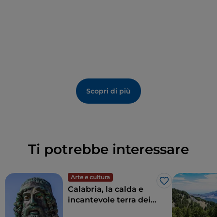
degli scalpellini che, preparati i diversi moduli in
quella che tutt’ora è denominata la grotta degli
scalpellini, nei pressi della rupe Pietra dei Monaci, li
avevano collocati e assemblati, in poche ore, in piazza
.
Assolutamente imperdibile è la visita al laboratorio di
Rocco Vitaliano
, un giovanissimo artigiano-designer
Scopri di più
dei tessuti che, riprendendo i vecchi filati naturali
calabresi come lana seta e ginestra, realizza tessuti
sostenibili e identitari, portatori della maestria e della
cultura calabrese.
Ti potrebbe interessare
Arte e cultura
Like
Calabria, la calda e
incantevole terra dei
Bronzi di Riace