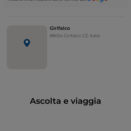
terremoti del Seicento hanno mutato l’aspetto del
paese che fu ricostruito più a valle proprio nella zona
della fontana barocca. Cuore del feudo della
duchessa di Girifalco Virginia Ravaschieri
poi
Girifalco
passato ai Caracciolo, venne devastato ulteriormente
88024 Girifalco CZ, Italia
dal terribile terremoto del 28 marzo 1783, che ebbe
come epicentro proprio Borgia e Girifalco: una
violenta scossa di magnitudo 7.0, distrusse la parte
più antica del paese, riducendo in macerie la vecchia
chiesa Matrice della Madonna delle Nevi.
Interessante opera degli scalpellini locali, la “
Fontana
del diavolo
” è una splendida opera in pietra calcarea
di forma ottagonale. Deve il nome al fatto che in un
giorno del 1663 la costruzione apparve d’improvviso
Ascolta e viaggia
ai contadini che, partiti verso i campi all’alba, al loro
ritorno al tramonto si trovarono innanzi la fontana di
cui al mattino non v’era traccia. La ragione di questa
rapida realizzazione in realtà era dovuta all’abilità