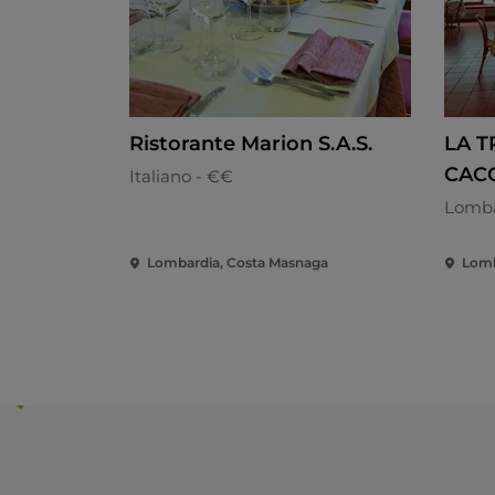
Ristorante Marion S.A.S.
LA T
CACC
Italiano - €€
Lomba
Lombardia, Costa Masnaga
Lomb