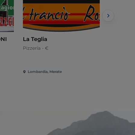
ONI
La Teglia
Il Bar Pin
Burgheri
Pizzería - €
Cocina loca
Lombardia, Merate
Lombardia,