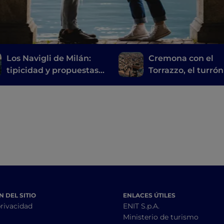
Los Navigli de Milán:
Cremona con el
tipicidad y propuestas
Torrazzo, el turrón
innovadoras de alta
Stradivari
cocina
 DEL SITIO
ENLACES ÚTILES
privacidad
ENIT S.p.A.
Ministerio de turismo