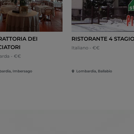
RATTORIA DEI
RISTORANTE 4 STAGI
IATORI
Italiano - €€
rda - €€
ardia, Imbersago
Lombardia, Ballabio