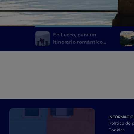
En Lecco, para un
itinerario romántico
tras las huellas de los
Novios
INFORMACIÓN
Política de 
Cookies