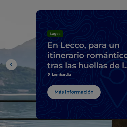
Lagos
En Lecco, para un
itinerario romántic
tras las huellas de l
Novios
Lombardía
Más información