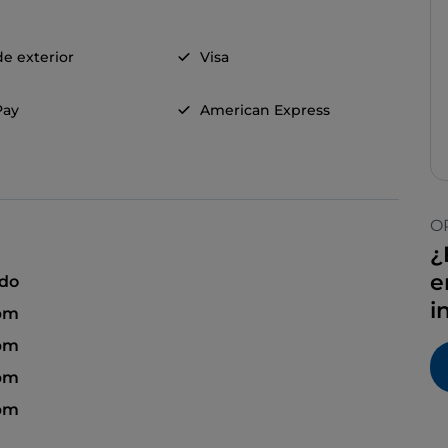
e exterior
Visa
Pay
American Express
O
¿
e
ado
i
 pm
 pm
 pm
 pm