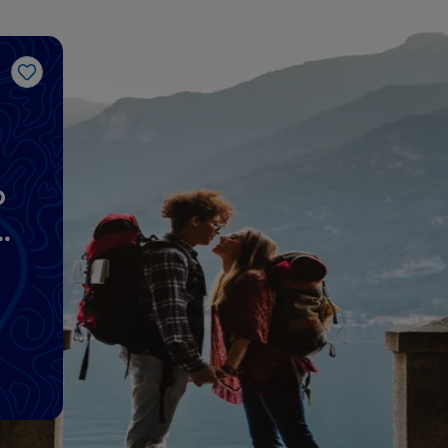
Me gusta
o
os