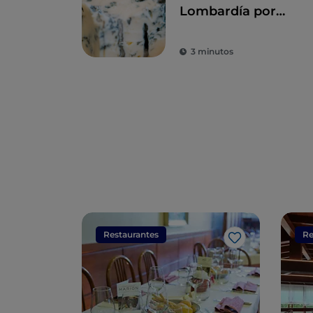
Lombardía por
medio de la pizza
de Edu Guedes
3 minutos
Restaurantes
Re
Me gusta