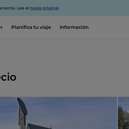
amente. Lee el
texto original
.
r
Planifica tu viaje
Información
ecio