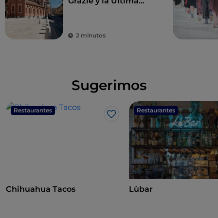
Grazie y la Última
Cena de Leonardo,
joyas para revivir el
Renacimiento
2 minutos
Sugerimos
Restaurantes
Restaurantes
Me gusta
Chihuahua Tacos
Lùbar