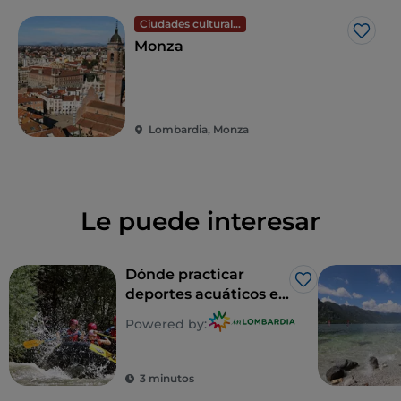
Ciudades culturales
Me g
Monza
Lombardia, Monza
Le puede interesar
Dónde practicar
Me gusta
deportes acuáticos en
Lombardía
Powered by:
3 minutos