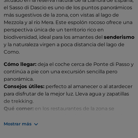
Situado en la reserva natural de la Llanura de España,
el Sasso di Dascio es uno de los puntos panorámicos
más sugestivos de la zona, con vistas al lago de
Mezzola y al río Mera. Este espolón rocoso ofrece una
perspectiva única de un territorio rico en
biodiversidad, ideal para los amantes del
senderismo
y la naturaleza virgen a poca distancia del lago de
Como.
Cómo llegar:
deja el coche cerca de Ponte di Passo y
continúa a pie con una excursión sencilla pero
panorámica.
Consejos útiles:
perfecto al amanecer o al atardecer
para disfrutar de la mejor luz. Lleva agua y zapatillas
de trekking.
Qué comer:
en los restaurantes de la zona se
pueden degustar pescados de lago, polenta y vinos
locales.
Mostrar más