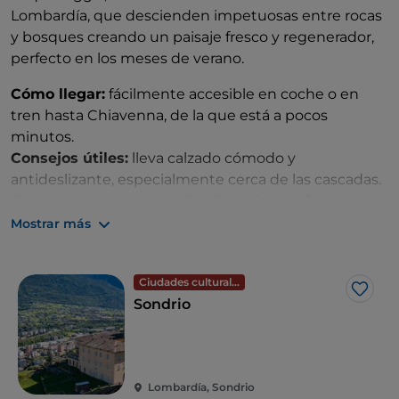
Lombardía, que descienden impetuosas entre rocas
y bosques creando un paisaje fresco y regenerador,
perfecto en los meses de verano.
Cómo llegar:
fácilmente accesible en coche o en
tren hasta Chiavenna, de la que está a pocos
minutos.
Consejos útiles:
lleva calzado cómodo y
antideslizante, especialmente cerca de las cascadas.
Excelente también para familias y fotógrafos.
Qué comer:
no te pierdas los «pizzoccheri», la
Mostrar más
bresaola y los quesos alpinos típicos de la Valtellina.
Ciudades culturales
Me g
Sondrio
Lombardía, Sondrio