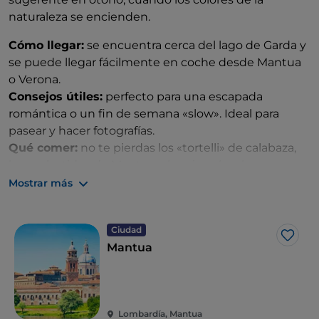
naturaleza se encienden.
Cómo llegar:
se encuentra cerca del lago de Garda y
se puede llegar fácilmente en coche desde Mantua
o Verona.
Consejos útiles:
perfecto para una escapada
romántica o un fin de semana «slow». Ideal para
pasear y hacer fotografías.
Qué comer:
no te pierdas los «tortelli» de calabaza,
los embutidos de Mantua y los vinos locales.
Mostrar más
Ciudad
Me g
Mantua
Lombardía, Mantua