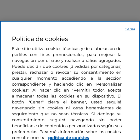
Eventos
Cerrar
Política de cookies
Music
Arte y cultura
Me gusta
Este sitio utiliza cookies técnicas y de elaboración de
perfiles con fines promocionales, para mejorar la
navegación por el sitio y realizar análisis agregados.
Puede decidir qué cookies (divididas por categorías)
prestar, rechazar o revocar su consentimiento en
cualquier momento accediendo a la sección
correspondiente y haciendo clic en "Personalizar
cookies". Al hacer clic en "Permitir todo", acepta
LakeComo Music Festival
Sondrio Estate 2026: e
almacenar todas las cookies en su dispositivo. El
2026: música clásica y
música, cine y diversi
botón "Cerrar" cierra el banner, usted seguirá
contemporánea entre villas y
corazón de la ciudad
navegando sin cookies ni otras herramientas de
jardines en el lago de Como
seguimiento que no sean técnicas. Si deniega su
Lombardía, Como
Lombardía, Sondrio
consentimiento, seguirá navegando sin poder
beneficiarse de contenidos personalizados según sus
preferencias. Para más información sobre las cookies,
consulte nuestra
política de cookies