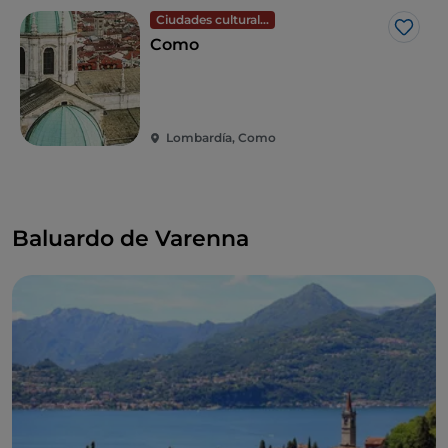
Ciudades culturales
Me g
Como
Lombardía, Como
Baluardo de Varenna