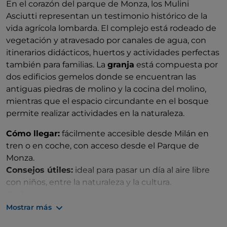
En el corazón del parque de Monza, los Mulini
Asciutti representan un testimonio histórico de la
vida agrícola lombarda. El complejo está rodeado de
vegetación y atravesado por canales de agua, con
itinerarios didácticos, huertos y actividades perfectas
también para familias. La
granja
está compuesta por
dos edificios gemelos donde se encuentran las
antiguas piedras de molino y la cocina del molino,
mientras que el espacio circundante en el bosque
permite realizar actividades en la naturaleza.
Cómo llegar:
fácilmente accesible desde Milán en
tren o en coche, con acceso desde el Parque de
Monza.
Consejos útiles:
ideal para pasar un día al aire libre
con niños, entre la naturaleza y la cultura.
Qué comer:
en los alrededores hay casas rurales y
lugares de restauración con productos locales y
Mostrar más
cocina tradicional.