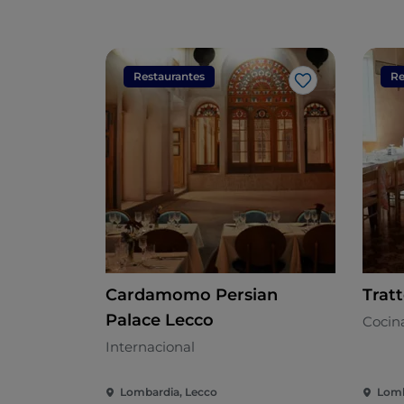
Restaurantes
Re
Me gusta
Cardamomo Persian
Tratt
Palace Lecco
Cocina
Internacional
Lombardia, Lecco
Lomb