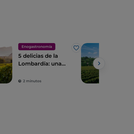
Enogastronomía
Eno
Me gusta
5 delicias de la
Itin
Lombardía: una
eno
tierra para
entr
saborear
de 
2 minutos
2 m