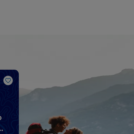
Me gusta
o
os