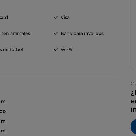
card
Visa
iten animales
Baño para inválidos
s de fútbol
Wi-Fi
O
¿
e
 am
i
ado
am
 am