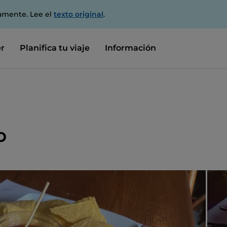
amente. Lee el
texto original
.
r
Planifica tu viaje
Información
o