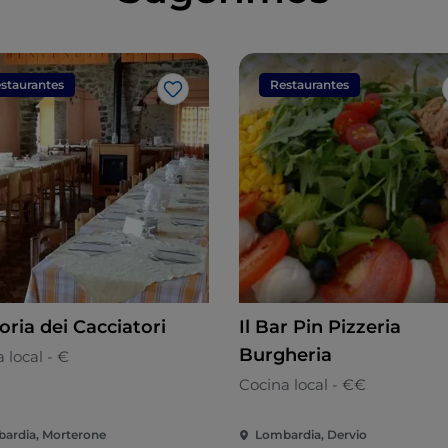
staurantes
Restaurantes
Me gusta
oria dei Cacciatori
Il Bar Pin Pizzeria
Burgheria
 local - €
Cocina local - €€
ardia, Morterone
Lombardia, Dervio