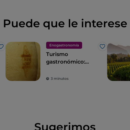
Puede que le interese
Enogastronomía
Me gusta
Me gusta
Turismo
gastronómico:
itinerario para
descubrir los
3 minutos
quesos de
Lombardía
Sugerimos