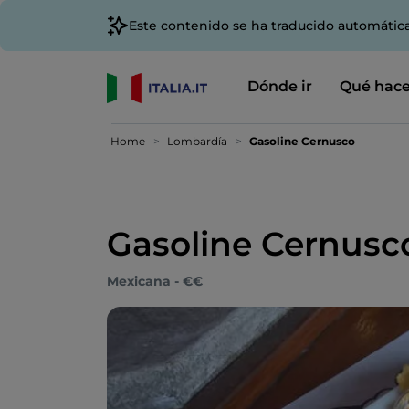
Este contenido se ha traducido automátic
Dónde ir
Qué hace
Home
Lombardía
Gasoline Cernusco
Gasoline Cernusc
Mexicana - €€