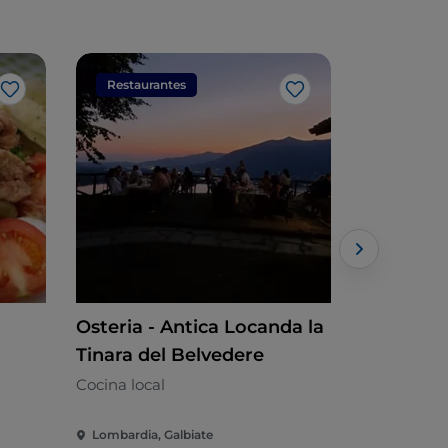
Restaurantes
Restaura
Me gusta
Me gusta
Osteria - Antica Locanda la
Il Tetto 
Tinara del Belvedere
Cocina loca
Cocina local
Lombardia, Galbiate
Lombardia, 