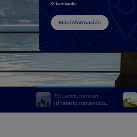
Novios
Lombardía
Más información
En Lecco, para un
itinerario romántico
tras las huellas de los
Novios