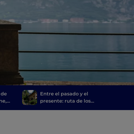
 de
Entre el pasado y el
ne,
presente: ruta de los
e y
molinos de Bérgamo y
Brescia