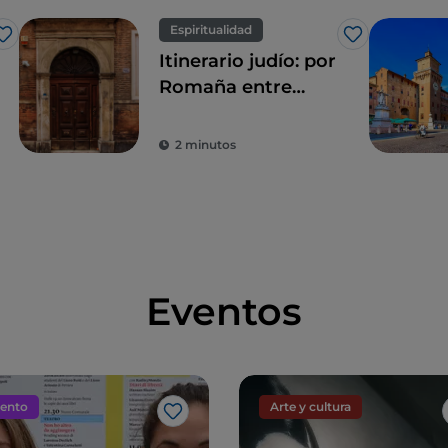
Espiritualidad
Me gusta
Me gusta
Itinerario judío: por
Romaña entre
guetos y sinagogas
2 minutos
Eventos
ento
Arte y cultura
Me gusta