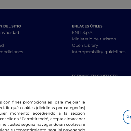
 DEL SITIO
ENLACES ÚTILES
privacidad
ENIT S.p.A.
Ministerio de turismo
ad
Open Library
condiciones
Interoperability guidelines
ESTAMOS EN CONTACTO
les con fines promocionales, para mejorar la
ecidir qué cookies (divididas por categorías)
lquier momento accediendo a la sección
Pe
cer clic en "Permitir todo", acepta almacenar
banner, usted seguirá navegando sin cookies ni
eniega su consentimiento, seguirá navegando