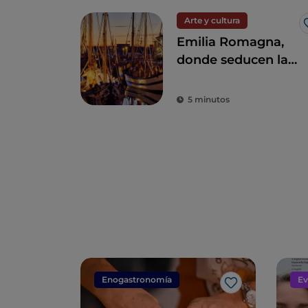
Arte y cultura
Emilia Romagna,
donde seducen la
hospitalidad, el
entretenimiento y
5 minutos
la buena comida
Enogastronomía
Ev
Me gusta