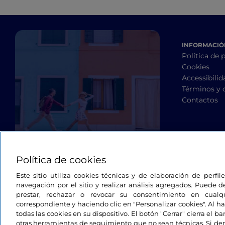
INFORMACIÓN
Política de 
Cookies
Accessibilid
Términos y 
Contactos
Política de cookies
Este sitio utiliza cookies técnicas y de elaboración de perfi
navegación por el sitio y realizar análisis agregados. Puede d
prestar, rechazar o revocar su consentimiento en cua
correspondiente y haciendo clic en "Personalizar cookies". Al ha
todas las cookies en su dispositivo. El botón "Cerrar" cierra el 
otras herramientas de seguimiento que no sean técnicas. Si d