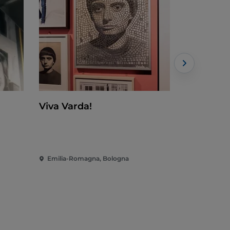
Viva Varda!
Argillà – 
Emilia-Romagna, Bologna
Emilia-Rom