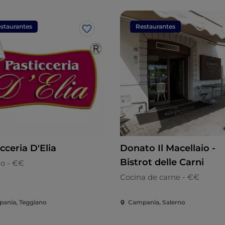
staurantes
Restaurantes
Me gusta
cceria D'Elia
Donato Il Macellaio -
Bistrot delle Carni
o - €€
Cocina de carne - €€
ania, Teggiano
Campania, Salerno