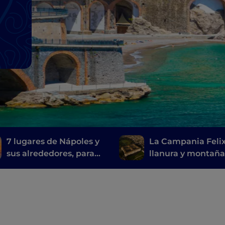
7 lugares de Nápoles y
La Campania Felix
sus alrededores, para
llanura y montañ
visitar las
entre Caserta y su
localizaciones de la
alrededores
serie de televisión Mare
fuori