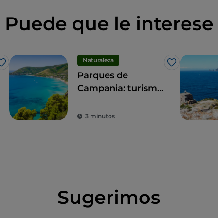
Puede que le interese
Naturaleza
Me gusta
Me gusta
Parques de
Campania: turismo
sostenible en las
zonas protegidas
3 minutos
de la región
Sugerimos