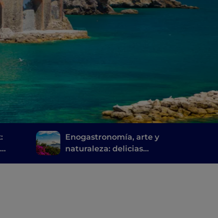
:
Enogastronomía, arte y
a
naturaleza: delicias
s
sorrentinas