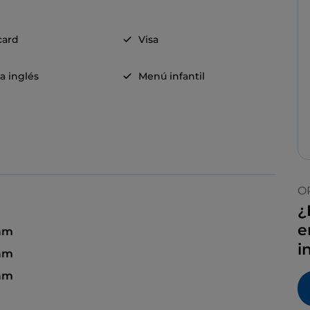
card
Visa
a inglés
Menú infantil
O
¿
e
 am
i
am
 am