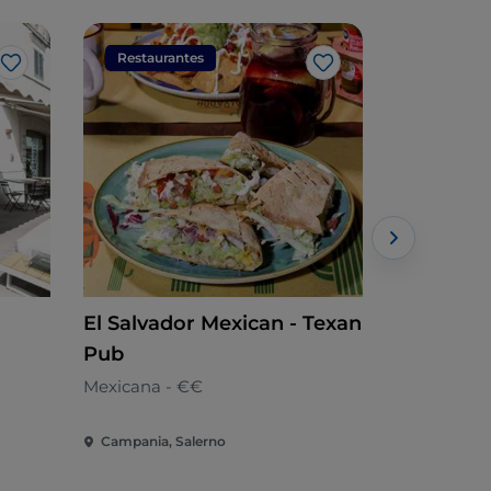
Restaurantes
Restaura
Me gusta
Me gusta
El Salvador Mexican - Texan
GOURMET
Pub
Salerno -
Mexicana - €€
Italiano
Campania, Salerno
Campania, 