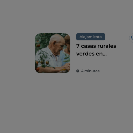
Alojamiento
7 casas rurales
verdes en
Campania, una
combinación
4 minutos
perfecta de eco-
sostenibilidad y
sabor