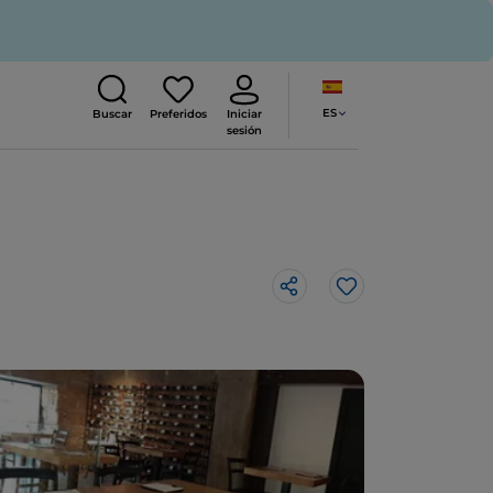
ES
Buscar
Preferidos
Iniciar
sesión
Me gusta