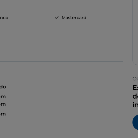
anco
Mastercard
O
E
ado
d
 pm
i
 pm
 pm