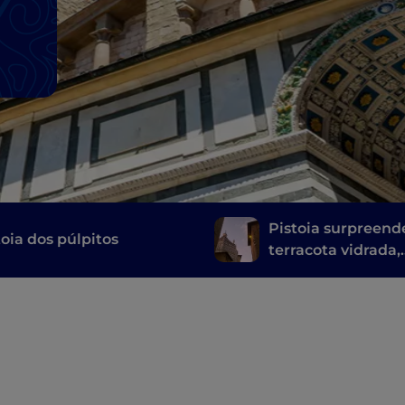
Pistoia surpreend
toia dos púlpitos
terracota vidrada,
subterrâneos, art
quinta