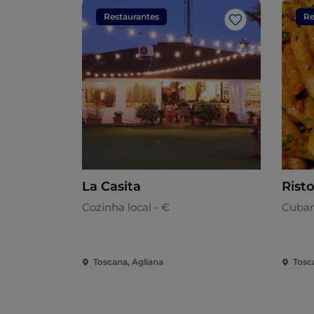
Restaurantes
Re
Gosto
La Casita
Risto
Cozinha local - €
Cuban
Toscana, Agliana
Tosc