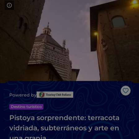
Me g
Powered by
Destino turístico
Pistoya sorprendente: terracota
vidriada, subterráneos y arte en
una granja