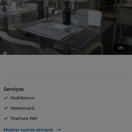
1/9
Serviços
Multibanco
Mastercard
TheFork PAY
UnionPay via TheFork PAY
Mostrar outros serviços