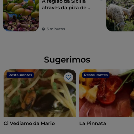
A região da Sicília
através da piza de
Franco Pepe
3 minutos
Sugerimos
Restaurantes
Restaurantes
Gosto
Ci Vediamo da Mario
La Pinnata