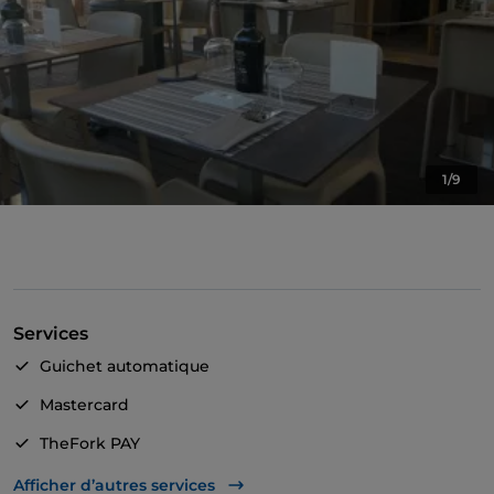
1/9
Services
Guichet automatique
Mastercard
TheFork PAY
UnionPay via TheFork PAY
Afficher d’autres services