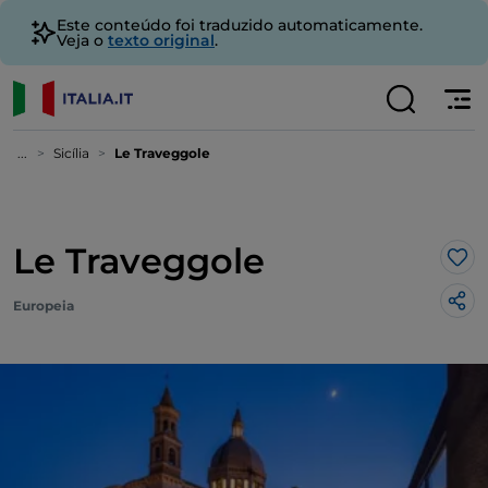
Este conteúdo foi traduzido automaticamente.
Veja o
texto original
.
...
Sicília
Le Traveggole
Le Traveggole
Gos
Europeia