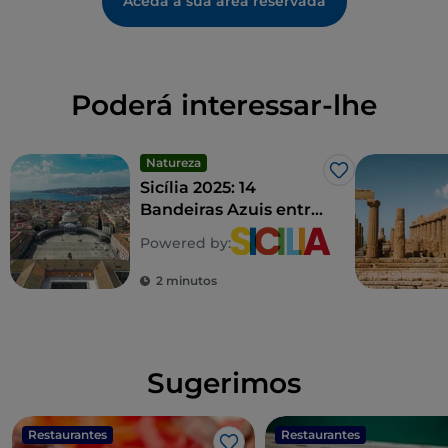
Aceda à sua área reservada
Poderá interessar-lhe
Natureza
Gosto
Sicília 2025: 14
Bandeiras Azuis entre
praias e marinas
Powered by:
2 minutos
Sugerimos
Restaurantes
Restaurantes