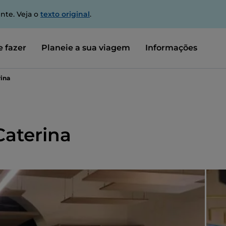
nte. Veja o
texto original
.
 fazer
Planeie a sua viagem
Informações
rina
Caterina