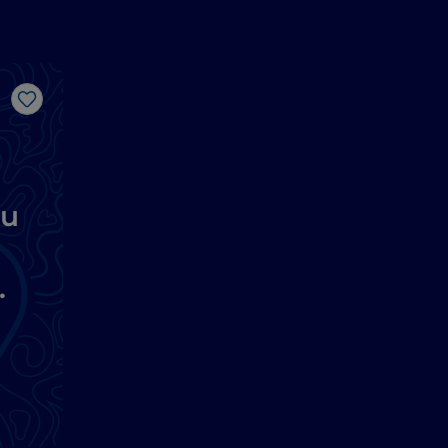
Gosto
ou
m