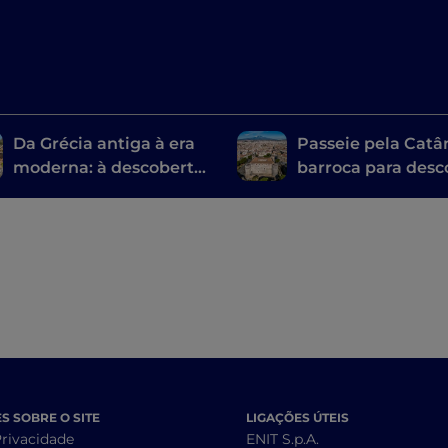
Da Grécia antiga à era
Passeie pela Catâ
moderna: à descoberta
barroca para desc
dos teatros sicilianos
os lugares de Vin
Bellini
 SOBRE O SITE
LIGAÇÕES ÚTEIS
Privacidade
ENIT S.p.A.