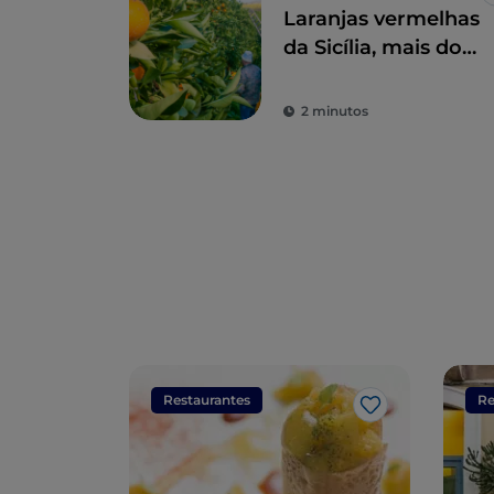
Laranjas vermelhas
da Sicília, mais do
que um fruto, uma
iguaria
2 minutos
Restaurantes
Re
Gosto