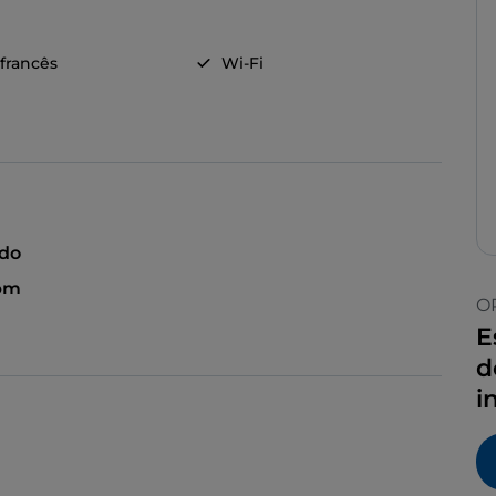
 francês
Wi-Fi
ado
 pm
O
E
d
i