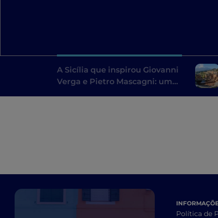
A Sicília que inspirou Giovanni
Verga e Pietro Mascagni: um
itinerário literário
INFORMAÇÕES
Política de 