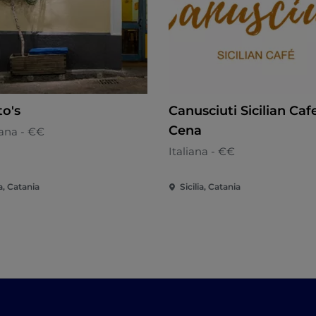
to's
Canusciuti Sicilian Cafe
Cena
ana - €€
Italiana - €€
ia, Catania
Sicilia, Catania