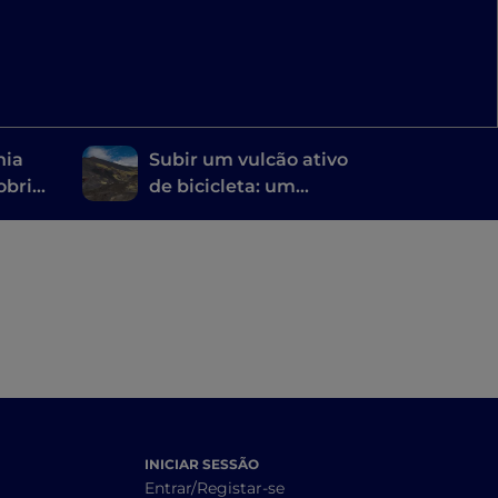
nia
Subir um vulcão ativo
obrir
de bicicleta: um
cenzo
itinerário de pedalada
no Etna
INICIAR SESSÃO
Entrar/Registar-se