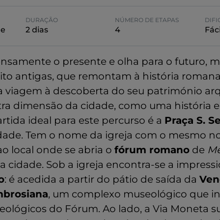
DURAÇÃO
NÚMERO DE ETAPAS
DIF
re
2 dias
4
Fáci
tensamente o presente e olha para o futuro,
ito antigas, que remontam à história romana 
a viagem à descoberta do seu património ar
tra dimensão da cidade, como uma história 
rtida ideal para este percurso é a
Praça S. S
dade. Tem o nome da igreja com o mesmo n
o local onde se abria o
fórum romano
de
Me
a cidade. Sob a igreja encontra-se a impres
o
: é acedida a partir do pátio de saída da
Ven
mbrosiana
, um complexo museológico que in
ueológicos do Fórum. Ao lado, a Via Moneta s