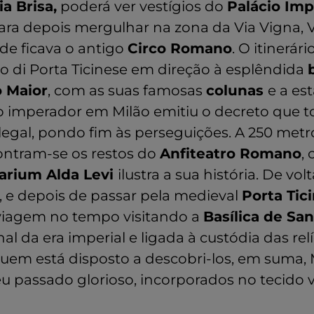
ia Brisa,
poderá ver vestígios do
Palácio Imp
para depois mergulhar na zona da Via Vigna, 
nde ficava o antigo
Circo Romano
. O itinerár
o di Porta Ticinese em direção à esplêndida
 Maior
, com as suas famosas
colunas
e a es
o imperador em Milão emitiu o decreto que t
ã legal, pondo fim às perseguições. A 250 metr
ontram-se os restos do
Anfiteatro Romano
, 
arium Alda Levi
ilustra a sua história. De vol
e, e depois de passar pela medieval
Porta Tic
 viagem no tempo visitando a
Basílica de Sa
al da era imperial e ligada à custódia das rel
uem está disposto a descobri-los, em suma, 
eu passado glorioso, incorporados no tecido 