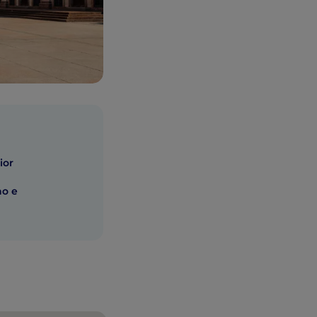
ior
no e