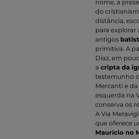
nome, a prese
do cristianis
distância, es
para explorar
antigos
batis
primitiva. A p
Diaz, em pou
a
cripta da ig
testemunho cr
Mercanti e da 
esquerda na V
conserva os r
A Via Meravig
que oferece u
Maurício no 