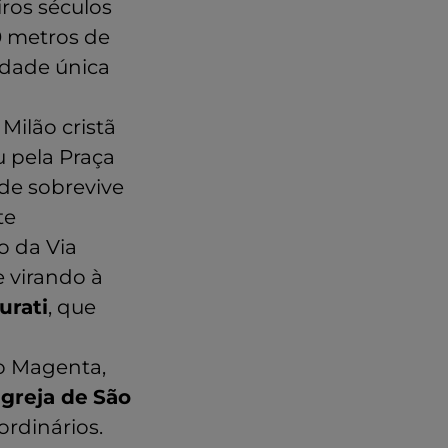
ros séculos
0 metros de
idade única
Milão cristã
u pela Praça
nde sobrevive
te
o da Via
e virando à
urati
, que
o Magenta,
igreja de
São
rdinários.