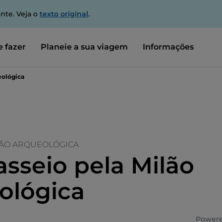
nte. Veja o
texto original
.
 fazer
Planeie a sua viagem
Informações
eológica
LÃO ARQUEOLÓGICA
sseio pela Milão
ológica
Powere