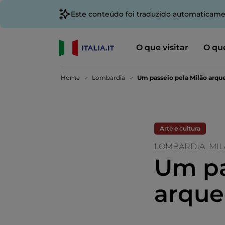
Este conteúdo foi traduzido automaticame
O que visitar
O que
Home
Lombardia
Um passeio pela Milão arqu
Arte e cultura
LOMBARDIA. MI
Um pa
arque