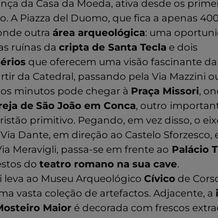
nça da Casa da Moeda, ativa desde os primei
mo. A Piazza del Duomo, que fica a apenas 40
conde outra
área arqueológica
: uma oportun
 as ruínas da
cripta de Santa Tecla
e dois
térios
que oferecem uma visão fascinante da 
artir da Catedral, passando pela Via Mazzini o
cos minutos pode chegar à
Praça Missori
, o
reja de
São João em Conca
, outro
importan
istão primitivo. Pegando, em vez disso, o eix
Via Dante, em direção ao Castelo Sforzesco, 
ia Meravigli, passa-se em frente ao
Palácio T
estos do
teatro romano na sua cave
.
li leva ao Museu Arqueológico
Cívico
de Cors
ma vasta coleção de artefactos. Adjacente, a
Mosteiro Maior
é decorada com frescos extrao