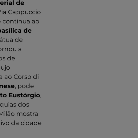
erial de
Via Cappuccio
io continua ao
basílica de
tátua de
ornou a
os de
cujo
ta ao Corso di
inese
, pode
nto Eustórgio
,
íquias dos
Milão mostra
vivo da cidade