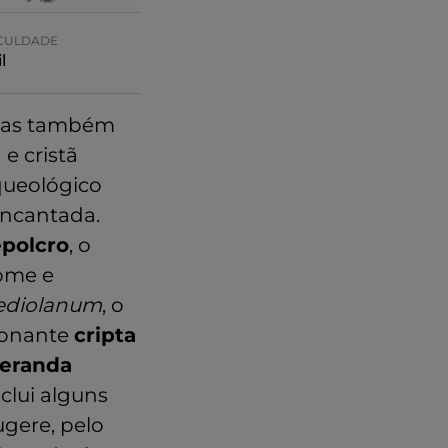
ICULDADE
l
 mas também
e cristã
queológico
encantada.
epolcro
, o
ome e
diolanum
, o
sionante
cripta
eranda
clui alguns
ugere, pelo