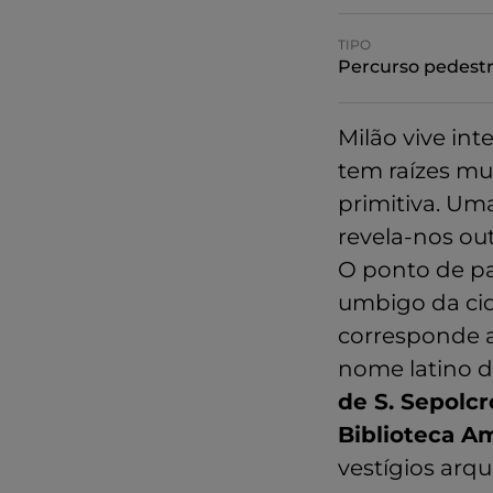
TIPO
Percurso pedest
Milão vive in
tem raízes mu
primitiva. Um
revela-nos ou
O ponto de pa
umbigo da ci
corresponde a
nome latino d
de S. Sepolcr
Biblioteca A
vestígios arq