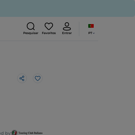
PT
Pesquisar
Favoritos
Entrar
Gosto
d by: