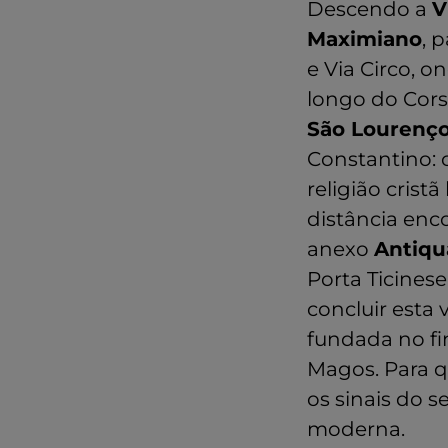
Descendo a
V
Maximiano
, 
e Via Circo, o
longo do Cors
São Lourenço
Constantino: 
religião crist
distância enc
anexo
Antiqu
Porta Ticines
concluir esta
fundada no fin
Magos. Para q
os sinais do s
moderna.