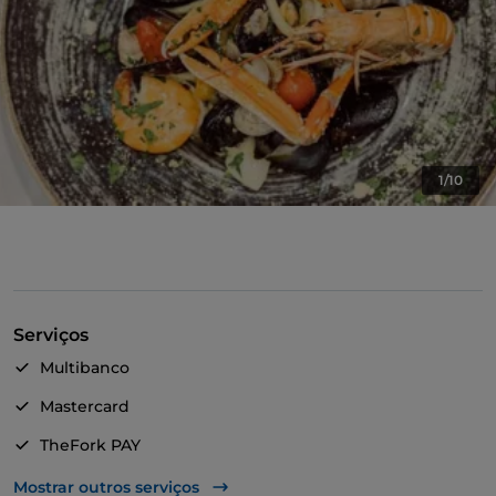
1/10
Serviços
Multibanco
Mastercard
TheFork PAY
UnionPay via TheFork PAY
Mostrar outros serviços