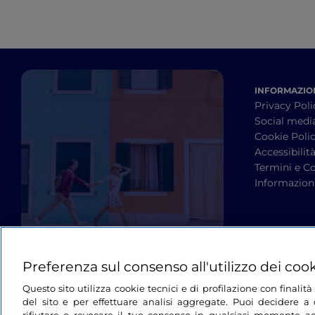
INFORMAZION
Privacy Poli
Social medi
Cookie Poli
Accessibilit
Termini e Co
Informazioni
Preferenza sul consenso all'utilizzo dei coo
Questo sito utilizza cookie tecnici e di profilazione con finali
del sito e per effettuare analisi aggregate. Puoi decidere a q