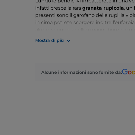
Lungo le pendici vi imbatterete in una ve
infatti cresce la rara
granata rupicola
, un 
presenti sono il garofano delle rupi, la viol
in cima potrete scorgere inoltre l’euforbia 
alghe, spugne, anellidi marini, briozoi e go
dichiarata
Riserva naturale integrale
. Tr
Mostra di più
8 metri, inaugurato nel 1938.
Alcune informazioni sono fornite da: