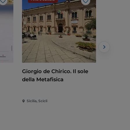
Like
Like
Giorgio de Chirico. Il sole
Alfredo P
della Metafisica
Sicilia, Scicli
Sicilia, Cata