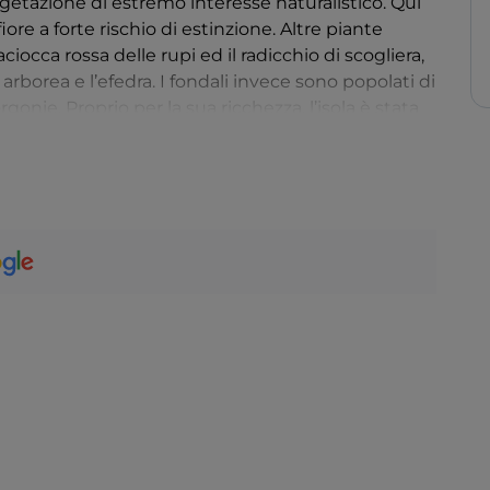
getazione di estremo interesse naturalistico. Qui
fiore a forte rischio di estinzione. Altre piante
aciocca rossa delle rupi ed il radicchio di scogliera,
arborea e l’efedra. I fondali invece sono popolati di
rgonie. Proprio per la sua ricchezza, l’isola è stata
a le rocce potete scorgere in lontananza il
faro
alto