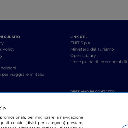
I SUL SITO
LINK UTILI
cy
ENIT S.p.A.
a Policy
Ministero del Turismo
cy
Open Library
à
Linee guida di interoperabili
ndizioni
 per viaggiare in Italia
RESTIAMO IN CONTATTO
kie
tà promozionali, per migliorare la navigazione
uali cookie (divisi per categoria) prestare,