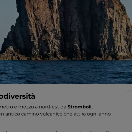
odiversità
lometro e mezzo a nord-est da
Stromboli
,
un antico camino vulcanico che attira ogni anno