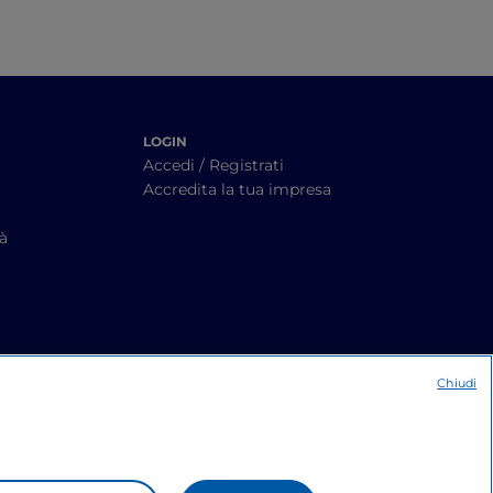
LOGIN
Accedi / Registrati
Accredita la tua impresa
tà
Chiudi