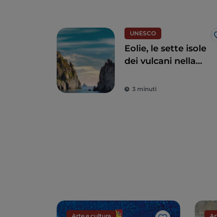
UNESCO
Eolie, le sette isole
dei vulcani nella
Sicilia
settentrionale
3 minuti
Arte e cultura
Ar