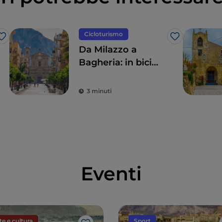
Cicloturismo
Like
Like
Da Milazzo a
Bagheria: in bici
lungo la costa
settentrionale della
3 minuti
Sicilia
Eventi
te e cultura
Sport