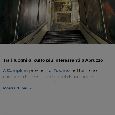
Tra i luoghi di culto più interessanti d'Abruzzo
A
Campli
, in provincia di
Teramo
, nel territorio
compreso tra le valli dei torrenti Fiumicino e
Siccagno, sorge un’area di culto particolarmente
Mostra di più
suggestiva: la
Chiesa di San Paolo e il Santuario
della Scala Santa
.
La chiesa trecentesca, di origine medievale, si
presenta con copertura a capanna, il portale ad