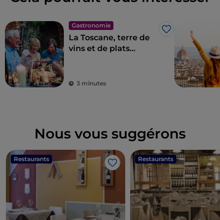
Gastronomie
J’aime
La Toscane, terre de
vins et de plats
d'excellence
3 minutes
Nous vous suggérons
Restaurants
Restaurants
J’aime