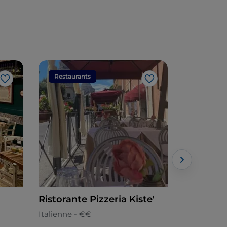
Restaurants
Restaura
J’aime
J’aime
Ristorante Pizzeria Kiste'
Genuino 
Italienne - €€
Toscane - 