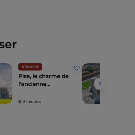
ser
Ville d’art
UN
J’aime
Pise, le charme de
Pise
l'ancienne
Mira
République
d'u
maritime avec sa
ext
5 minutes
5 m
tour penchée