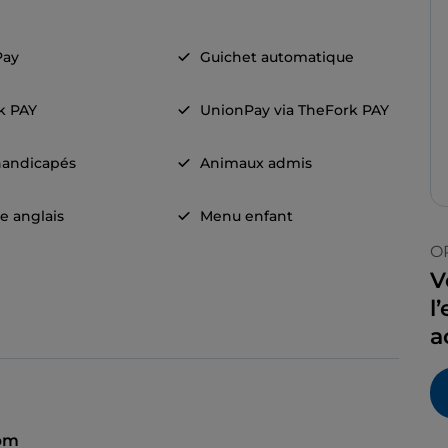
Pay
Guichet automatique
k PAY
UnionPay via TheFork PAY
handicapés
Animaux admis
e anglais
Menu enfant
O
V
l
a
 pm