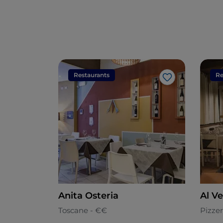
Restaurants
Re
J’aime
Anita Osteria
Al V
Toscane - €€
Pizzer