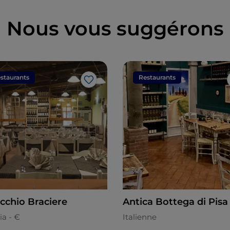
Nous vous suggérons
staurants
Restaurants
J’aime
ecchio Braciere
Antica Bottega di Pisa
ia - €
Italienne