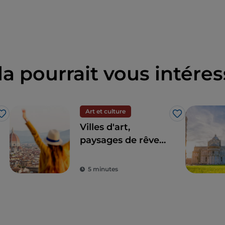
la pourrait vous intéres
Art et culture
J’aime
J’aime
Villes d'art,
paysages de rêve
et gastronomie : la
Toscane est le rêve
5 minutes
de tout touriste