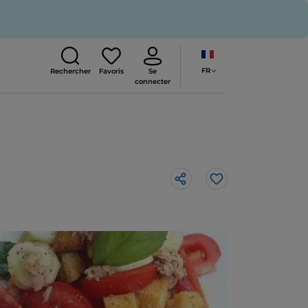
FR
Rechercher
Favoris
Se
connecter
J’aime