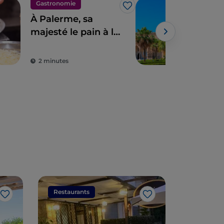
Gastronomie
Ville
J’aime
À Palerme, sa
Pal
majesté le pain à la
per
rate
ric
cult
2 minutes
5 m
Restaurants
Restaura
J’aime
J’aime