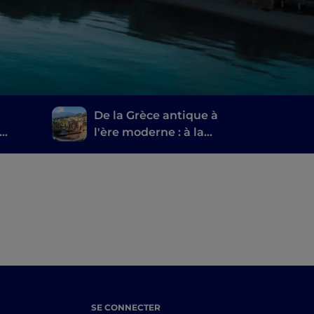
De la Grèce antique à
l'ère moderne : à la
n dans
découverte des
théâtres siciliens
SE CONNECTER