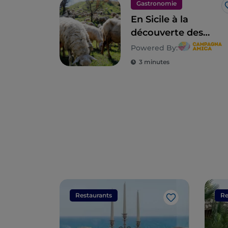
Gastronomie
En Sicile à la
découverte des
sceaux de la
Powered By:
biodiversité
3 minutes
paysanne
Restaurants
Re
J’aime