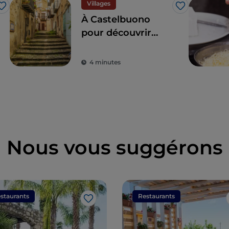
Villages
J’aime
J’aime
À Castelbuono
pour découvrir
l'essence du south
working dans un
4 minutes
village sicilien
Nous vous suggérons
staurants
Restaurants
J’aime