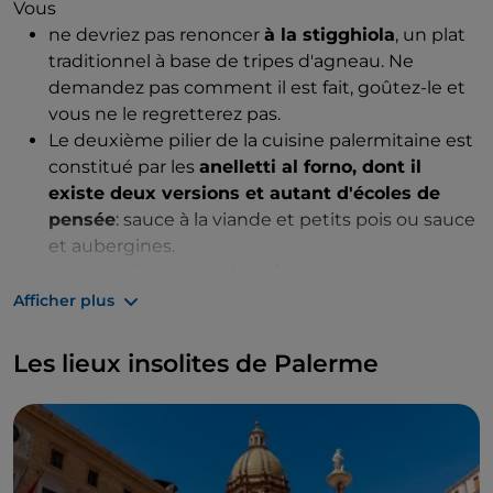
Vous
ne devriez pas renoncer
à la stigghiola
, un plat
traditionnel à base de tripes d'agneau. Ne
demandez pas comment il est fait, goûtez-le et
vous ne le regretterez pas.
Le deuxième pilier de la cuisine palermitaine est
constitué par les
anelletti al forno, dont il
existe deux versions et autant d'écoles de
pensée
: sauce à la viande et petits pois ou sauce
et aubergines.
Enfin, le sfincione
palermitano
, une pizza haute
et moelleuse avec une sauce tomate, des
Afficher plus
oignons, du caciocavallo sicilien, de la chapelure,
de l'origan et des anchois.
Les lieux insolites de Palerme
Mais s'il vous reste un « petit espace », il y a aussi les
arancine, le pain et les panelle, et les
crocchè, les
pani c'a meusa
(pain à la rate), les cannoli...