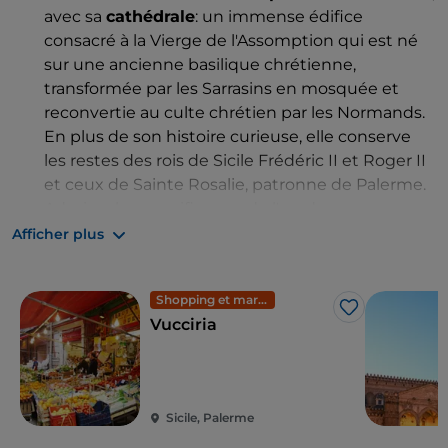
avec sa
cathédrale
: un immense édifice
consacré à la Vierge de l'Assomption qui est né
sur une ancienne basilique chrétienne,
transformée par les Sarrasins en mosquée et
reconvertie au culte chrétien par les Normands.
En plus de son histoire curieuse, elle conserve
les restes des rois de Sicile Frédéric II et Roger II
et ceux de Sainte Rosalie, patronne de Palerme.
Admirez la magnificence de l'un des
monuments emblématiques de Palerme :
le
Afficher plus
palais des Normands
, une fortification érigée
par les Arabes au IXe siècle, puis agrandie par les
Shopping et marchés
Normands. Les appartements sont ornés de
J’aime
Vucciria
mosaïques et de fresques réalisées à différentes
époques et la
chapelle palatine
, à l'intérieur, est
décorée des plus belles mosaïques byzantines
de toute la Sicile. N'oubliez pas de lever les yeux
Sicile, Palerme
pour admirer les mosaïques d'origine islamique