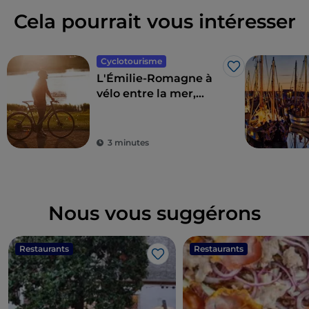
Cela pourrait vous intéresser
Cyclotourisme
J’aime
L'Émilie-Romagne à
vélo entre la mer,
l'arrière-pays et
Sangiovese
3 minutes
Nous vous suggérons
Restaurants
Restaurants
J’aime