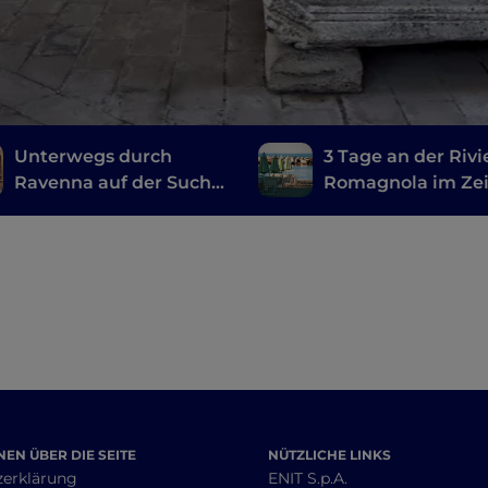
Unterwegs durch
3 Tage an der Rivi
Ravenna auf der Suche
Romagnola im Ze
nach Dante
des Vergnügens
EN ÜBER DIE SEITE
NÜTZLICHE LINKS
zerklärung
ENIT S.p.A.