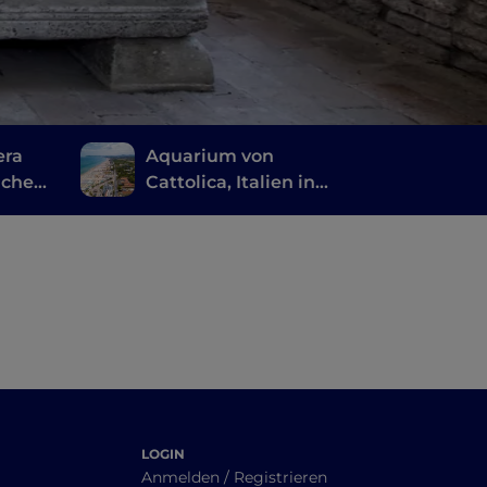
era
Aquarium von
ichen
Cattolica, Italien in
Miniatur und
Mirabilandia: die
Romagna für Kinder
LOGIN
Anmelden / Registrieren