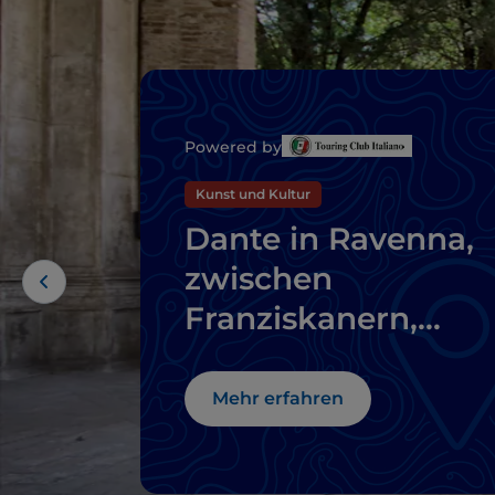
Powered by
Kunst und Kultur
Dante in Ravenna,
zwischen
Franziskanern,
byzantinischen
Mosaiken und
Mehr erfahren
Schirmkiefern