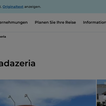
t.
Originaltext
anzeigen.
ernehmungen
Planen Sie Ihre Reise
Informatio
eria
iadazeria