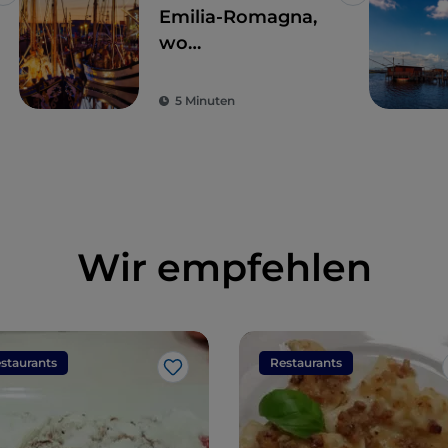
Like
Like
Emilia-Romagna,
wo
Gastfreundschaft,
Spaß und gutes
5 Minuten
Essen Sie
verführen werden
Wir empfehlen
staurants
Restaurants
Like