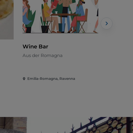
Wine Bar
Valentin
Restaura
Aus der Romagna
Italienisch
Emilia-Romagna, Ravenna
Emilia-Rom