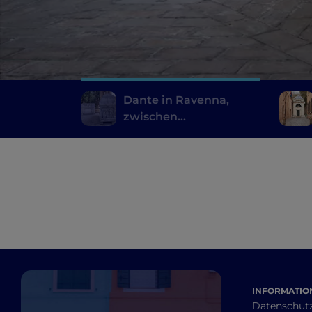
Dante in Ravenna,
zwischen
Franziskanern,
byzantinischen
Mosaiken und
Schirmkiefern
INFORMATION
Datenschut