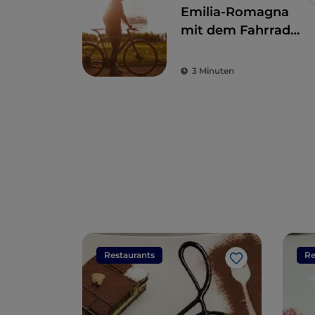
Emilia-Romagna
mit dem Fahrrad
zwischen Meer,
Hinterland und
3 Minuten
Sangiovese
Restaurants
Re
Like