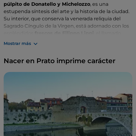
púlpito de Donatello y Michelozzo
, es una
estupenda síntesis del arte y la historia de la ciudad.
Su interior, que conserva la venerada reliquia del
Sagrado Cíngulo de la Virgen, está adornado con los
espléndidos
frescos de Filippo Lippi
, el llamado
«fraile con prole»: primero fue excomulgado por la
Mostrar más
relación de la que tuvo un hijo y luego rehabilitado
gracias a la intercesión de Cosme de Médici.
Nacer en Prato imprime carácter