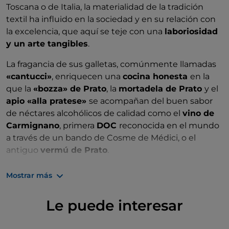
Toscana o de Italia, la materialidad de la tradición
textil ha influido en la sociedad y en su relación con
la excelencia, que aquí se teje con una
laboriosidad
y un arte tangibles
.
La fragancia de sus galletas, comúnmente llamadas
«cantucci»
, enriquecen una
cocina honesta
en la
que la
«bozza» de Prato
, la
mortadela de Prato
y el
apio «alla pratese»
se acompañan del buen sabor
de néctares alcohólicos de calidad como el
vino de
Carmignano
, primera
DOC
reconocida en el mundo
a través de un bando de Cosme de Médici, o el
antiguo
vermú de Prato
.
La «pratesidad» es, por tanto, una forma de ser que
Mostrar más
aúna un
espíritu orgulloso e indomable
con un
impulso máximo en pos de la libertad de acción,
Le puede interesar
pensamiento y sentimiento
. Un amor eterno,
divertido y conmovedor al mismo tiempo, que