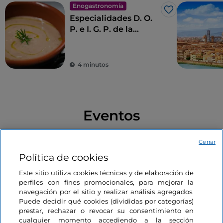
debes atesorar, al abandonar Prato, como un secreto
Enogastronomía
Me gusta
que te acompañará en tu viaje en
busca de la mejor
Especialidades D. O.
Italia
.
P. e I. G. P. de la
Toscana
4 minutos
Eventos
Cerrar
Arte y cultura
Arte y cultura
Me gusta
Política de cookies
Este sitio utiliza cookies técnicas y de elaboración de
perfiles con fines promocionales, para mejorar la
navegación por el sitio y realizar análisis agregados.
Puede decidir qué cookies (divididas por categorías)
prestar, rechazar o revocar su consentimiento en
cualquier momento accediendo a la sección
Baselitz. Avanti!
Un Parco di Musica ed