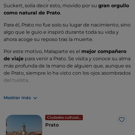
Suckert, solía decir esto, movido por su
gran orgullo
como natural de Prato
.
Para él, Prato no fue solo su lugar de nacimiento, sino
algo que le guio e inspiró durante toda su vida y
ahora acoge su reposo tras la muerte.
Por este motivo, Malaparte es el
mejor compañero
de viaje
para venir a Prato. Se visita y conoce su alma
más profunda de la mano de alguien que, aunque es
de Prato, siempre lo ha visto con los ojos asombrados
del turista.
Prato se recuerda con demasiada frecuencia solo por
Mostrar más
las fábricas y la ferviente actividad de la comunidad
china o por la tradición secular de los trabajadores de
la lana, pero conocer Prato de la mano de Malaparte
Ciudades culturales
significa ir más allá, descubrir imágenes preciosas
Me g
Prato
que traspasan los espacios y desmontan todas las