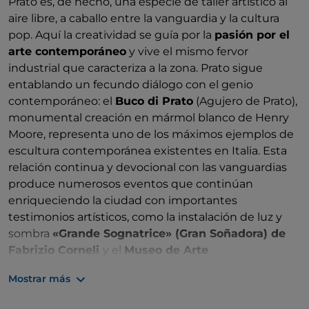
Prato es, de hecho, una especie de taller artístico al
aire libre, a caballo entre la vanguardia y la cultura
pop. Aquí la creatividad se guía por la
pasión por el
arte contemporáneo
y vive el mismo fervor
industrial que caracteriza a la zona. Prato sigue
entablando un fecundo diálogo con el genio
contemporáneo: el
Buco di Prato
(Agujero de Prato),
monumental creación en mármol blanco de Henry
Moore, representa uno de los máximos ejemplos de
escultura contemporánea existentes en Italia. Esta
relación continua y devocional con las vanguardias
produce numerosos eventos que continúan
enriqueciendo la ciudad con importantes
testimonios artísticos, como la instalación de luz y
sombra
«Grande Sognatrice» (Gran Soñadora) de
Fabrizio Corneli
y el
Museo de Arte
Contemporáneo Luigi Pecci
.
Mostrar más