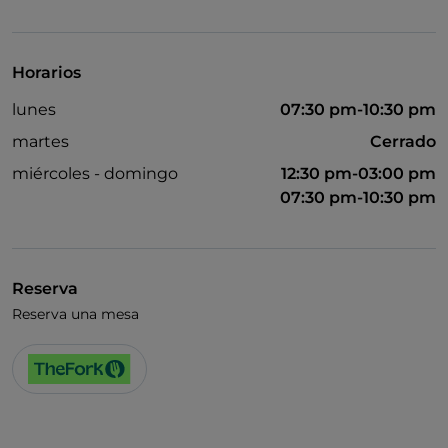
UnionPay via TheFork PAY
Visa
Horarios
Acceso para inválidos
lunes
07:30 pm-10:30 pm
Se admiten animales
martes
Cerrado
Se habla inglés
miércoles - domingo
12:30 pm-03:00 pm
07:30 pm-10:30 pm
Wi-Fi
Reserva
Reserva una mesa