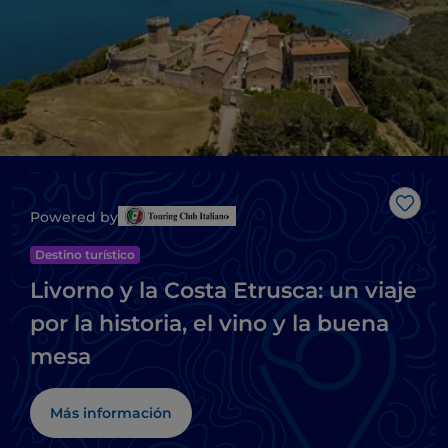
Me g
Powered by
Destino turístico
Livorno y la Costa Etrusca: un viaje
por la historia, el vino y la buena
mesa
Más información