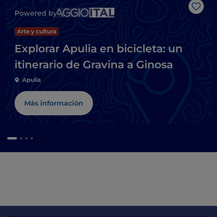
Me g
Powered by
Arte y cultura
Explorar Apulia en bicicleta: un
itinerario de Gravina a Ginosa
Apulia
Más información