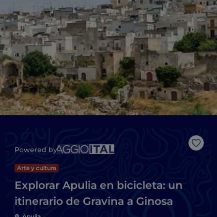
Me g
Powered by
Arte y cultura
Explorar Apulia en bicicleta: un
itinerario de Gravina a Ginosa
Apulia