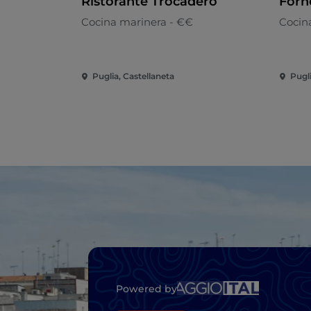
Ristorante Trocadero
Forne
Cocina marinera - €€
Cocin
Puglia, Castellaneta
Pugl
Powered by