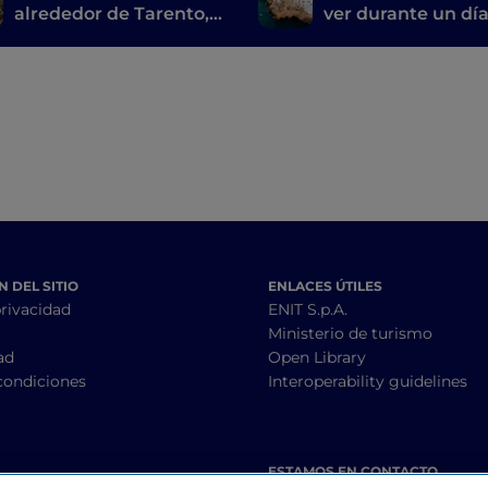
alrededor de Tarento,
ver durante un día
entre cine y arte
ciudad más acoge
rupestre
del mundo
 DEL SITIO
ENLACES ÚTILES
privacidad
ENIT S.p.A.
Ministerio de turismo
ad
Open Library
condiciones
Interoperability guidelines
ESTAMOS EN CONTACTO