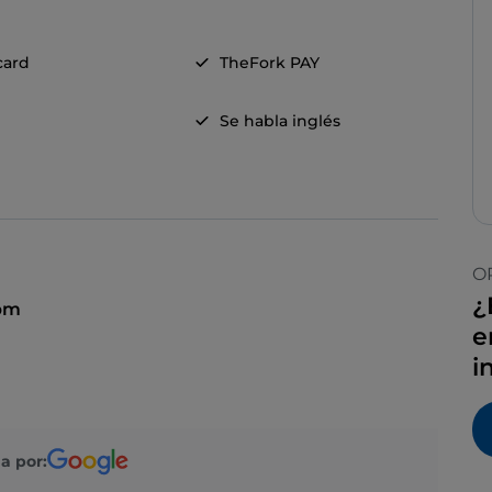
card
TheFork PAY
Se habla inglés
O
¿
 pm
e
i
a por: