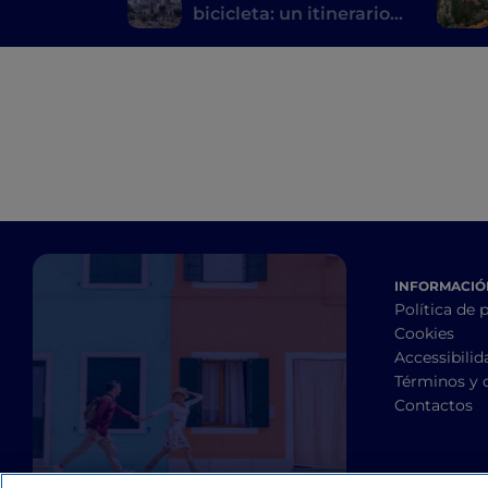
bicicleta: un itinerario
de Gravina a Ginosa
INFORMACIÓN
Política de 
Cookies
Accessibilid
Términos y 
Contactos