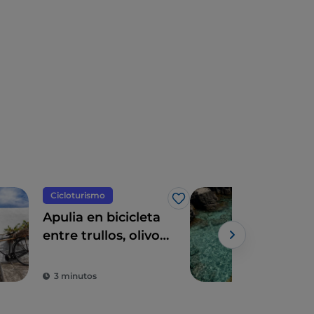
Cicloturismo
Oci
Me gusta
Apulia en bicicleta
Gall
entre trullos, olivos
del
y pueblos con
encanto
3 minutos
3 m