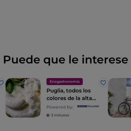
Puede que le interese
Enogastronomía
Me gusta
Me gusta
Puglia, todos los
colores de la alta
cocina
Powered by:
3 minutos