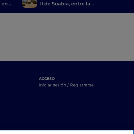
 en la
II de Suabia, entre la
dora
Tierra de Bari y Castel
del Monte
ACCESO
Iniciar sesión / Registrarse