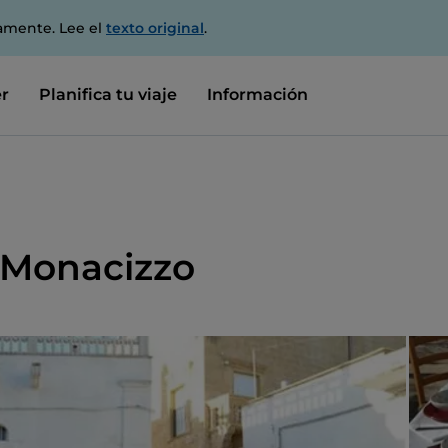
amente. Lee el
texto original
.
r
Planifica tu viaje
Información
i Monacizzo