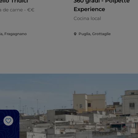
llo Tridici
360 gradi - Polpette
Experience
a de carne - €€
Cocina local
ia, Fragagnano
Puglia, Grottaglie
Me gusta