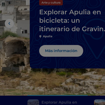
Arte y cultura
Explorar Apulia en
bicicleta: un
itinerario de Gravin
a Ginosa
Apulia
Más información
Explorar Apulia en