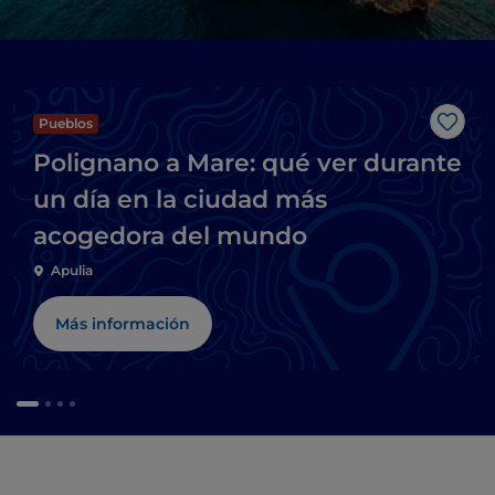
Pueblos
Me g
Polignano a Mare: qué ver durante
un día en la ciudad más
acogedora del mundo
Apulia
Más información