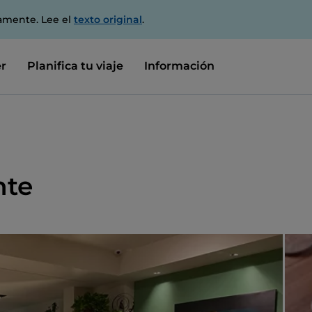
amente. Lee el
texto original
.
r
Planifica tu viaje
Información
nte