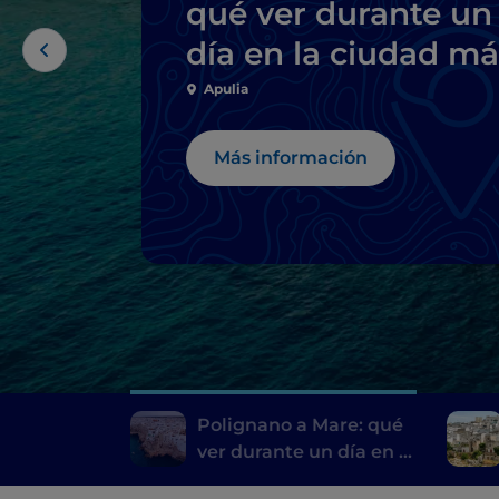
qué ver durante un
día en la ciudad má
acogedora del
Apulia
mundo
Más información
Polignano a Mare: qué
ver durante un día en la
ciudad más acogedora