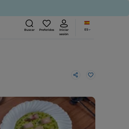
ES
Buscar
Preferidos
Iniciar
sesión
Me gusta