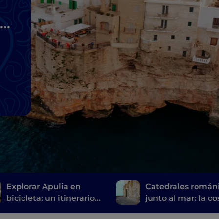
s
Explorar Apulia en
Catedrales román
bicicleta: un itinerario
junto al mar: la co
de Gravina a Ginosa
norte de Bari