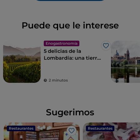
Puede que le interese
Enogastronomía
Me gusta
5 delicias de la
Lombardía: una tierra
para saborear
2 minutos
Sugerimos
Restaurantes
Restaurantes
Me gusta