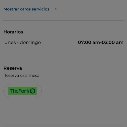
TheFork PAY
Mostrar otros servicios
UnionPay via TheFork PAY
Visa
Horarios
Acceso para inválidos
lunes - domingo
07:00 am-02:00 am
Se admiten animales
Baño para inválidos
Se habla alemán
Reserva
Reserva una mesa
Se habla inglés
Se habla francés
Wi-Fi