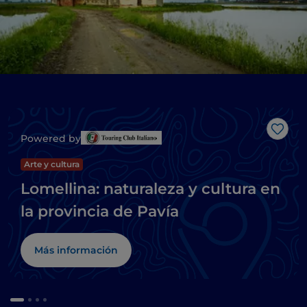
Me g
Powered by
Arte y cultura
Lomellina: naturaleza y cultura en
la provincia de Pavía
Más información