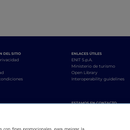
 DEL SITIO
ENLACES ÚTILES
privacidad
ENIT S.p.A.
Ministerio de turismo
ad
Open Library
condiciones
Interoperability guidelines
ESTAMOS EN CONTACTO
les con fines promocionales, para mejorar la