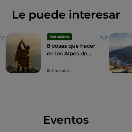
Le puede interesar
Naturaleza
Me gusta
Me gusta
8 cosas que hacer
en los Alpes de
Bérgamo para vivir
su belleza
5 minutos
Eventos