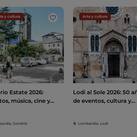
te y cultura
Arte y cultura
Me gusta
rio Estate 2026:
Lodi al Sole 2026: 50 a
os, música, cine y
de eventos, cultura y
rsión en el corazón de
espectáculo en el cor
iudad
de Lodi
ardía, Sondrio
Lombardia, Lodi