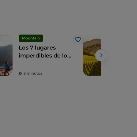
Mountain
Eno
Me gusta
Los 7 lugares
Los
imperdibles de los
Lom
Alpes Oróbicos
Powe
Bergamascos
5 minutos
5 m