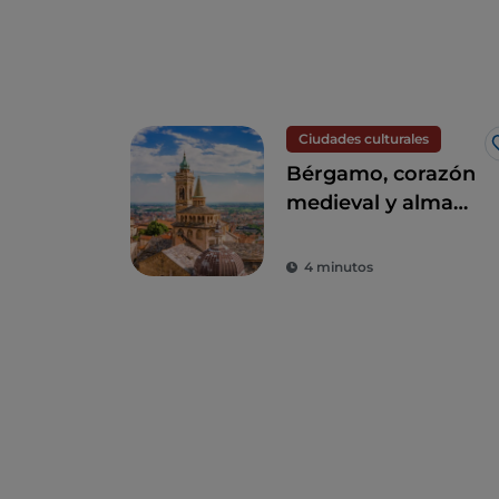
Ciudades culturales
Bérgamo, corazón
medieval y alma
contemporánea
4 minutos