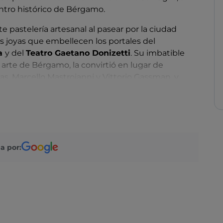
centro histórico de Bérgamo.
e pastelería artesanal al pasear por la ciudad
as joyas que embellecen los portales del
a
y del
Teatro Gaetano Donizetti
. Su imbatible
arte de Bérgamo, la convirtió en lugar de
s, Marcello Mastroianni y Vittorio Gassman, y
 1850 fue finamente restaurada en 2014, sin dejar
a y tradición de dulces y platos típicos, como la
elo Balzer, y la
Polenta e Osei
, una dulce
asco.
a por: