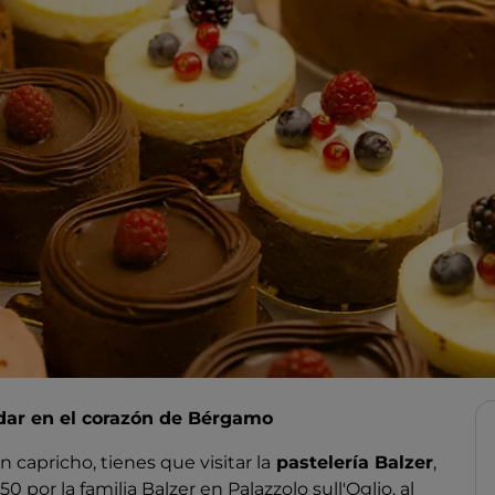
adar en el corazón de Bérgamo
 capricho, tienes que visitar la
pastelería Balzer
,
 por la familia Balzer en Palazzolo sull'Oglio, al