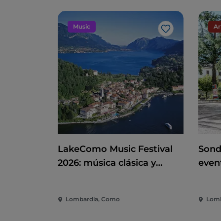
Music
Ar
Me gusta
LakeComo Music Festival
Sond
2026: música clásica y
event
contemporánea entre villas
dive
y jardines en el lago de
la c
Lombardía, Como
Lomb
Como