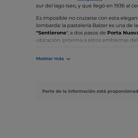
sur del lago Iseo, y que llegó en 1936 al 
Es imposible no cruzarse con esta elegant
lombarda: la pastelería Balzer es una de l
"Sentierone
", a dos pasos de
Porta Nuov
ubicación, próxima a estos emblemas del 
encuentro de personajes como Maria Calla
creció en popularidad.
Mostrar más
Hoy también es heladería y bistró. Balzer
de estar firmemente arraigada a su histori
tarta Donizetti
, diseñada en 1948 por Ang
reinterpretación del clásico plato bergam
Parte de la información está proporcionad