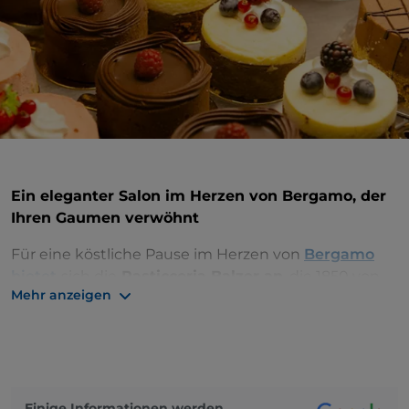
Ein eleganter Salon im Herzen von Bergamo, der
Ihren Gaumen verwöhnt
Für eine köstliche Pause im Herzen von
Bergamo
bietet
sich die
Pasticceria Balzer an
, die 1850 von
Mehr anzeigen
der Familie Balzer in Palazzolo sull'Oglio südlich des
Iseosees gegründet wurde und 1936 im historischen
Zentrum von Bergamo eröffnete.
Wer durch die lombardische Stadt spaziert, kann
diese elegante handwerkliche Konditorei kaum
Einige Informationen werden