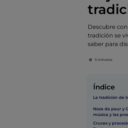
tradi
Descubre con n
tradición se v
saber para dis
5 minutos
Índice
La tradición de 
Noza da paur y C
música y las pr
Cruces y proces