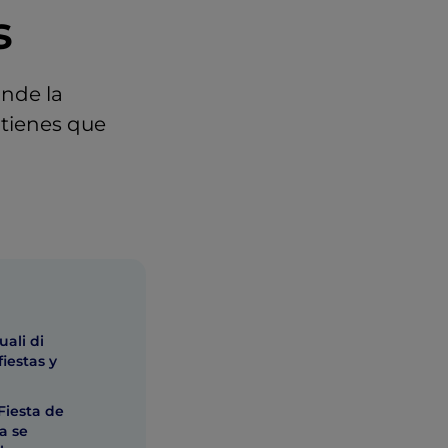
s
onde la
 tienes que
uali di
iestas y
 Fiesta de
ua se