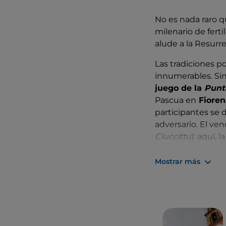
No es nada raro q
milenario de ferti
alude a la Resurre
Las tradiciones p
innumerables. Si
juego de la
Punt
Pascua en
Fioren
participantes se d
adversario. El ve
Ciuccittu
): aquí,
el que se queda c
Mostrar más