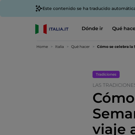
Este contenido se ha traducido automátic
Dónde ir
Qué hace
Home
Italia
Qué hacer
Cómo se celebra la S
Tradiciones
LAS TRADICIONE
Cómo 
Seman
viaje 