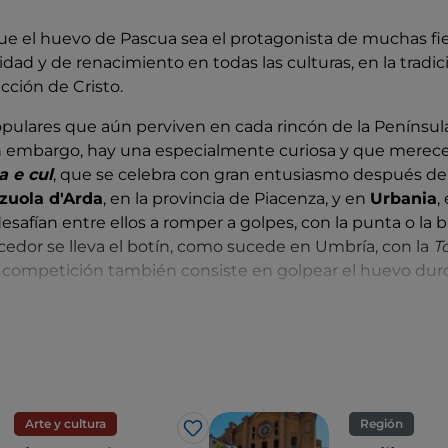
ue el huevo de Pascua sea el protagonista de muchas fi
lidad y de renacimiento en todas las culturas, en la tradic
cción de Cristo.
opulares que aún perviven en cada rincón de la Península
n embargo, hay una especialmente curiosa y que merece 
a e cul
, que se celebra con gran entusiasmo después de
zuola d'Arda
, en la provincia de Piacenza, y en
Urbania
,
esafían entre ellos a romper a golpes, con la punta o la b
ncedor se lleva el botín, como sucede en Umbría, con la
To
 la competición también consiste en golpear el huevo du
on el huevo intacto sigue adelante.
Arte y cultura
Región
Me gusta