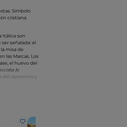
estas. Símbolo
ión cristiana
 Itálica son
ser señalada: el
 la misa de
 en las Marcas. Los
ase, el huevo del
cciata (
o
ro del oponente y
Pueblos
Me gusta
Me 