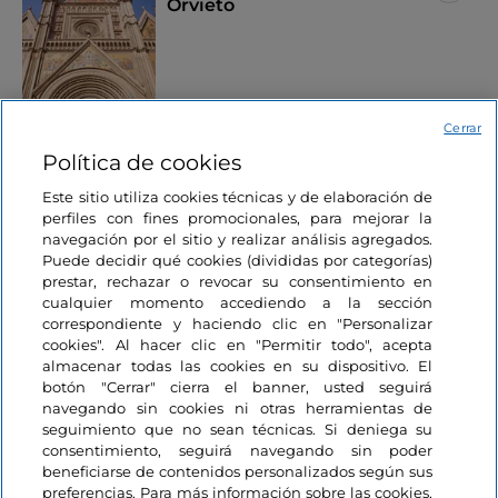
Orvieto
Umbría, Orvieto
Cerrar
Política de cookies
Este sitio utiliza cookies técnicas y de elaboración de
Le puede interesar
perfiles con fines promocionales, para mejorar la
navegación por el sitio y realizar análisis agregados.
Puede decidir qué cookies (divididas por categorías)
prestar, rechazar o revocar su consentimiento en
Celebraciones
cualquier momento accediendo a la sección
Me gusta
Nochevieja en familia:
correspondiente y haciendo clic en "Personalizar
dónde ir
cookies". Al hacer clic en "Permitir todo", acepta
almacenar todas las cookies en su dispositivo. El
botón "Cerrar" cierra el banner, usted seguirá
navegando sin cookies ni otras herramientas de
4 minutos
seguimiento que no sean técnicas. Si deniega su
consentimiento, seguirá navegando sin poder
beneficiarse de contenidos personalizados según sus
preferencias. Para más información sobre las cookies,