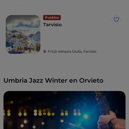
Pueblos
Me g
Tarvisio
Friuli-Venezia Giulia, Tarvisio
Umbria Jazz Winter en Orvieto