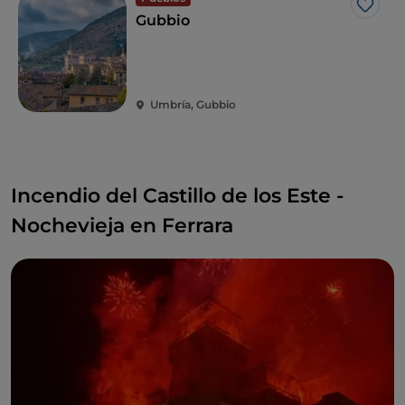
Me g
Gubbio
Umbría, Gubbio
Incendio del Castillo de los Este -
Nochevieja en Ferrara