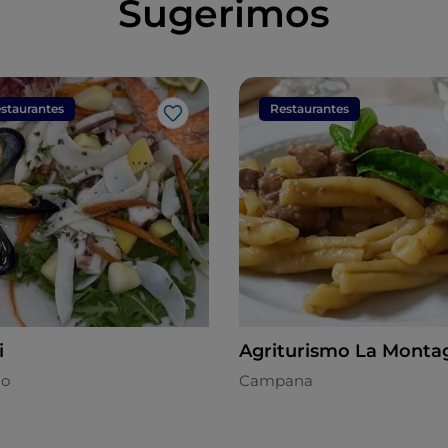
Sugerimos
staurantes
Restaurantes
Me gusta
i
Agriturismo La Monta
no
Campana