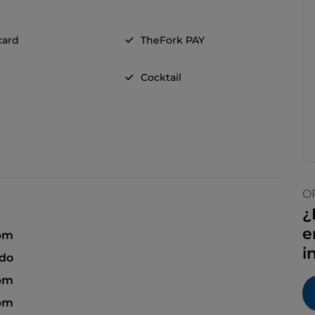
card
TheFork PAY
Cocktail
O
¿
e
 pm
i
ado
 pm
 pm