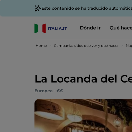
Este contenido se ha traducido automátic
Dónde ir
Qué hace
Home
Campania: sitios que ver y qué hacer
Náp
La Locanda del Ce
Europea - €€