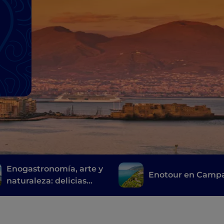
Enogastronomía, arte y
Enotour en Camp
naturaleza: delicias
sorrentinas