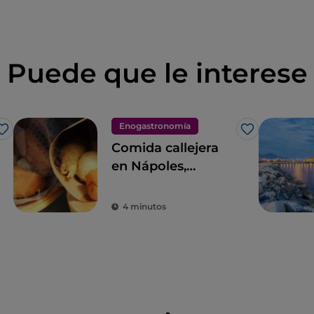
Puede que le interese
Enogastronomía
Me gusta
Me gusta
Comida callejera
en Nápoles,
quintaesencia de
las maravillas del
4 minutos
paladar