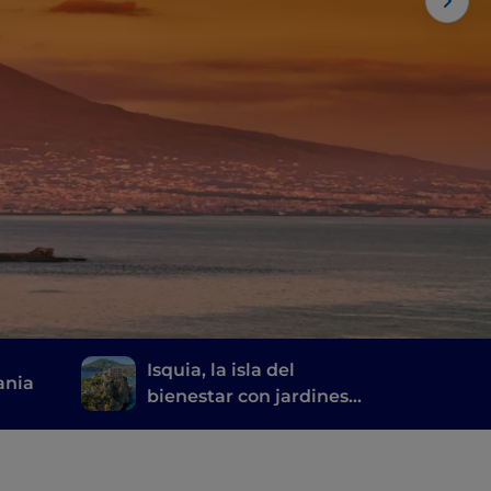
Isquia, la isla del
ania
bienestar con jardines
termales y fuentes
naturales