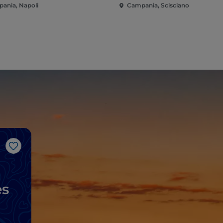
ania, Napoli
Campania, Scisciano
Me gusta
es